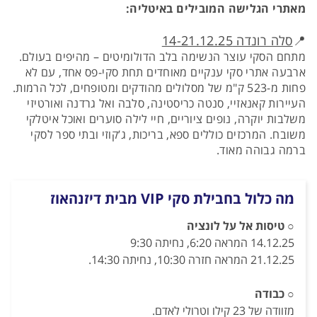
מאתרי הגלישה המובילים באיטליה:
📍
סלה רונדה 14-21.12.25
מתחם הסקי עוצר הנשימה בלב הדולומיטים – מהיפים בעולם.
ארבעה אתרי סקי ענקיים מאוחדים תחת סקי-פס אחד, עם לא
פחות מ-523 ק"מ של מסלולים מהודקים ומטופחים, לכל הרמות.
העיירות קאנאזיי, סנטה כריסטינה, סלבה ואל גרדנה ואורטיזי
משלבות יוקרה, נופים ציוריים, חיי לילה סוערים ואוכל איטלקי
משובח. המרכזים כוללים ספא, בריכות, ג’קוזי ובתי ספר לסקי
ברמה גבוהה מאוד.
מה כלול בחבילת סקי VIP מבית דיזנהאוז
○
טיסות אל על לונציה
14.12.25 המראה 6:20, נחיתה 9:30
21.12.25 המראה חזרה 10:30, נחיתה 14:30.
○
כבודה
מזוודה של 23 קילו וטרולי לאדם.