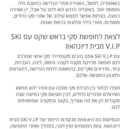
באוסטריה, למשל, האווירה אחרי הגלישה נחשבת חיה
ותוססת יותר. באיטליה הדגש הוא לרוב על אוכל, יין ואווירה
רגועה. בצרפת אפשר למצוא שילוב של אתרי סקי גדולים,
מסעדות, אזורי בילוי ומלונות ברמות שונות.
לצאת לחופשת סקי בראש שקט עם SKI
V.I.P מבית דיזנהאוז
עם SKI V.I.P אתם נהנים מקונסיירז' סקי אישי שמרכיב
לכם חופשה מדויקת מקצה לקצה: טיסות, לינה, העברות,
ציוד, מדריכים וסקי־פס, בהתאמה לרמת הגלישה, להעדפות
ולסגנון החופשה שלכם.
תוכלו לבחור בין חבילת סקי מוכנה עם מחיר ידוע מראש
ושירותים מרכזיים כלולים, לבין חופשת סקי גמישה שבה
מקבלים רק את מה שצריך, בקצב ובתקציב שמתאימים
לכם.
הגמישות הזו היא אחת מנקודות הייחוד של SKI V.I.P מבית
דיזנהאוז. צוות המומחים זמין לפני, במהלך ואחרי החופשה,