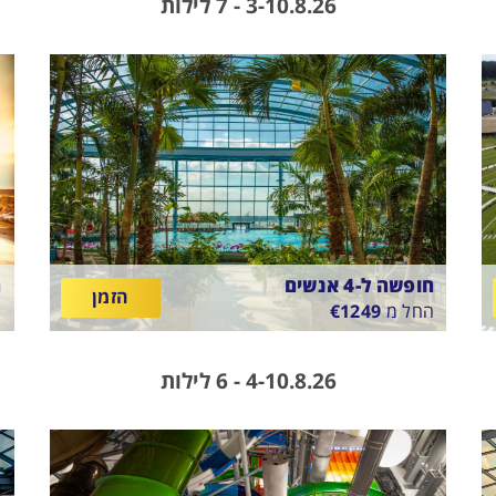
3-10.8.26 - 7 לילות
ה
חופשה ל-4 אנשים
ח
הזמן
החל מ
1249
€
ה
E
SUNTAGO VILLAGE
בין
ב
11/8/26
-
18/8/26
ארוחת בוקר
6
4-10.8.26 - 6 לילות
התאריכים,
ה