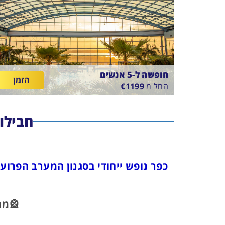
חופשה ל-5 אנשים
הזמן
החל מ
1199
€
SUNTAGO VILLAGE
בין
11/8/26
-
18/8/26
ארוחת בוקר
חבילות משפ
התאריכים,
🎡מה כו