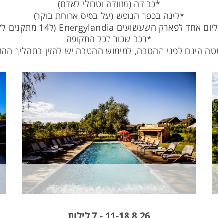
*כבודה (מזוודה וטרולי לאדם)
*לינה בכפר הנופש (על בסיס ארוחת בוקר)
ד לפארק השעשועים Energylandia (ל14 מתקנים ללא תור(!
*רכב שכור לכל התקופה
ה הינם לפני ההטבה, למימוש ההטבה יש להזין בתהליך ההזמ
11-18.8.26 - 7 לילות