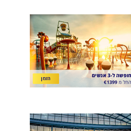
תאריכים,
ופשה ל-3 אנשים
הזמן
חל מ
1399
€
SUNTAGO VILLAG
ין
11/8/2
-
18/8/26
ארוחת בוקר
תאריכים,