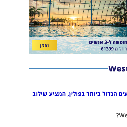
ופשה ל-3 אנשים
הזמן
חל מ
1399
€
SUNTAGO VILLAG
ין
11/8/2
-
18/8/26
ארוחת בוקר
תאריכים,
, הממוקם בסמוך ל-Energylandia - פארק השעשועים הגדול ביותר בפולין, המציע שילוב