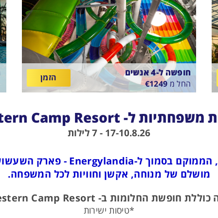
חופשה ל-4 אנשים
ח
הזמן
החל מ
1249
€
ה
E
SUNTAGO VILLAGE
בין
ב
11/8/26
-
18/8/26
ארוחת בוקר
6
חתיות ל- Western Camp Resort
התאריכים,
ה
17-10.8.26 - 7 לילות
כפר נופש ייחודי בסגנון המערב הפרוע
מושלם של מנוחה, אקשן וחוויות לכל המשפחה.
ללת חופשת החלומות ב- Western Camp Resort?
*טיסות ישירות