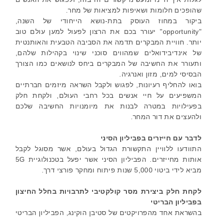
שהופכים חלומות ושאיפות למציאות של מחר.
ביקור במחוז העוסק בתת-נושא הייחודי של השנה,
"
opportunity
" יעורר בכם את הרצון לפעול למען עולם טוב
יותר. חוויית המבקרים תדמה את הסביבה הטבעית והאותנטית
של אינדיבידואלים שמהווים סוכני שינוי בקהילות שלהם,
ותעורר את החשיבה של המבקרים ביחס לנושאים כמו הצורך
הבסיסי למים, מזון ואנרגיה.
בואו להחליף רעיונות, לפגוש ולקבל השראה מיזמים חברתיים
המשפיעים על חיי אנשים בכל רחבי העולם, ולקחת חלק
בפעילויות במטרה לבנות את מיומנויות החשיבה שלכם
ולהעצים את דור המחר.
לדבר עם חייזרים בפביליון הסיני
התוודעו ללוויין התקשורת הגדול בעולם, אשר מסוגל לקבל
אותות מחייזרים. הפביליון הסיני אשר יפעל בטכנולוגיית
G
5
מביא לידי ביטוי 5,000 שנות פיתוח ומחקר פורצי דרך.
לקחת חלק ביצירת מסר קולקטיבי לתרבויות בחלל החיצון
בפביליון הבריטי
בהשראת אחד מהפרויקטים של סטיבן הוקינג, הפביליון הבריטי