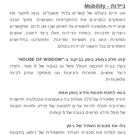
ניידות - Mobility
אנו חיים בעולם של קשרים בלתי מוגבלים. בואו לחקור את
האופקים המניעים את ההתקדמות האנושית, מתוך הבנה
שהניידות ממשיכה להשפיע על האופן שבו אנו חיים, מתקשרים
ויוצרים תרבויות. במחוז הניידות תגלו
כיצד דאטה, אנשים
וסחורות ינועו בין תעשיות ומדינות, ותתעדכנו בחידושים
האחרונים בכל הקשור לניידות בעולם.
קחו חלק במסע בזמן בביקור ב-"
HOUSE OF WISDOM
"
בקרו בבית החכמה הכולל פסל נע בגובה של 9 מטר, ולמדו
כיצד אנשים, סחורות ורעיונות נעו ממחקר עתיק לבינה
מלאכותית.
בואו לחוות תנועת מידע בזמן אמת
חוויה מסעירה של 270 מעלות בה באמצעות טכנולוגיה חדשנית
ומרהיבה תוכלו להיות עדים לתנועה של מידע ולחוות תצוגה
של מפל מידע מרשים בגובה של 5 קומות.
גלו את מכונית העתיד של ניסן
בואו לגלות את מכונית העתיד החשמלית של ניסאן בתצוגת