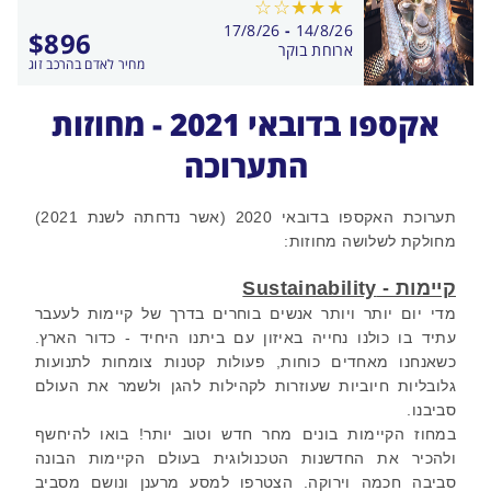
בין
17/8/26
-
14/8/26
$
896
התאריכים,
ארוחת בוקר
מחיר לאדם בהרכב זוג
אקספו בדובאי 2021 - מחוזות
התערוכה
תערוכת האקספו בדובאי 2020 (אשר נדחתה לשנת 2021)
מחולקת לשלושה מחוזות:
קיימות - Sustainability
מדי יום יותר ויותר אנשים בוחרים בדרך של קיימות לעעבר
עתיד בו כולנו נחייה באיזון עם ביתנו היחיד - כדור הארץ.
כשאנחנו מאחדים כוחות, פעולות קטנות צומחות לתנועות
גלובליות חיוביות שעוזרות לקהילות להגן ולשמר את העולם
סביבנו.
במחוז הקיימות בונים מחר חדש וטוב יותר! בואו להיחשף
ולהכיר את החדשנות הטכנולוגית בעולם הקיימות הבונה
סביבה חכמה וירוקה. הצטרפו למסע מרענן ונושם מסביב