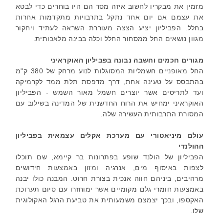
מזמין את מבקריו לחשוב איזה מסר הם היו בוחרים כדי לבטא
את עצמם אם יום אחד נתקל בתרבויות מתקדמות אחרות
בחלל. הפביליון יציע הצצה מעוררת השראה לעתיד ויחקור
מגוון נושאים החל ממסחור החלל וכלה בבינה מלאכותית.
מגורים חכמים וחשבה נבונה בפביליון האוקראיני
החל מאופניים חשמליות המסוגלות לנוע מרחק של 380 ק"מ
בהתבסס על טעינה אחת, דרך מדפסת תלת ממד לקרמיקה
ועד לתריסים אשר יוצרים חשמל מאור השמש - הפביליון
האוקראיני ימחיש את הרוח החדשנית של המדינה בשילוב עם
המסורת התרבותית העשירה שלה.
עולם מיניאטורי עם מערכת אקלים עצמאית בפביליון
ההולנדי
הפביליון של הולנד שופע בפתרונות בר קיימא, שם תוכלו
לצפות באיסוף מים, אנרגיה ומזון באמצעות חידושים
מרהיבים, ביניהם חווה אנכית בצורת חרוט. המבנה כולו יבנה
באמצעות חומרי גלם מקומיים אשר ימוחזרו עם סיום תערוכת
האקספו, ובכך יצמצם משמעותית את טביעת הרגל האקולוגית
שלו.