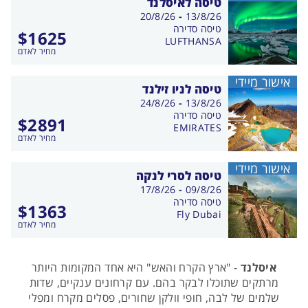
טיסה לאיסלנד
בין
20/8/26
-
13/8/26
התאריכים,
טיסה סדירה
$
1625
LUFTHANSA
מחיר לאדם
אישור מיידי
טיסה לניו זילנד
בין
24/8/26
-
13/8/26
התאריכים,
טיסה סדירה
$
2891
EMIRATES
מחיר לאדם
אישור מיידי
טיסה לסרי לנקה
בין
17/8/26
-
09/8/26
התאריכים,
טיסה סדירה
$
1363
Fly Dubai
מחיר לאדם
איסלנד
- "ארץ הקרח והאש" היא אחד המקומות היותר
מרתקים שתוכלו לבקר בהם. עם קרחונים ענקיים, שדות
שלמים של לבה, חופי וולקן שחורים, פסלים מקרח ומפלי