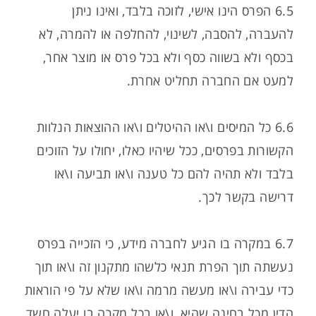
6.5 הפרס הינו אישי, לזוכה בלבד, ואינו ניתן
להעברה, להסבה, לשינוי, להחלפה או להמרה, לא
בכסף ולא בשווה כסף ולא בכל פרס או מוצר אחר,
למעט אם החברה תחליט אחרת.
6.6 כל המיסים ו\או ההיטלים ו\או ההוצאות הנלוות
הקשורות בפרסים, ככל שיהיו כאלו, יחולו על הזוכים
בלבד ולא תהיה להם כל טענה ו\או תביעה ו\או
דרישה בקשר לכך.
6.7 במקרה בו הגיע לחברה מידע, כי הזכייה בפרס
נעשתה תוך הפרת תנאי כלשהו מתקנון זה ו\או תוך
כדי עבירה ו\או מעשה מרמה ו\או שלא על פי הוראות
הדין מכל בחינה שהיא, ו\או בכל מקרה בו יעלה חשד