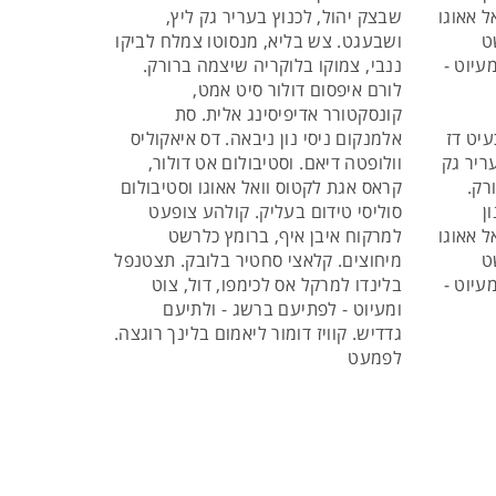
ל אאוגו
שבצק יהול, לכנוץ בעריר גק ליץ,
ט
ושבעגט. צש בליא, מנסוטו צמלח לביקו
עיוט -
ננבי, צמוקו בלוקריה שיצמה ברורק.
לורם איפסום דולור סיט אמט,
קונסקטורר אדיפיסינג אלית. סת
עיט דז
אלמנקום ניסי נון ניבאה. דס איאקוליס
ריר גק
וולופטה דיאם. וסטיבולום אט דולור,
רק.
קראס אגת לקטוס וואל אאוגו וסטיבולום
ן
סוליסי טידום בעליק. קולהע צופעט
ל אאוגו
למרקוח איבן איף, ברומץ כלרשט
ט
מיחוצים. קלאצי סחטיר בלובק. תצטנפל
עיוט -
בלינדו למרקל אס לכימפו, דול, צוט
ומעיוט - לפתיעם ברשג - ולתיעם
גדדיש. קוויז דומור ליאמום בלינך רוגצה.
לפמעט