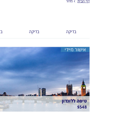
דף הבית
מדור
בדיקה
בדיקה
בד
אישור מיידי
טיסה ללונדון
$
548
בין
05/9/26
-
08/8/26