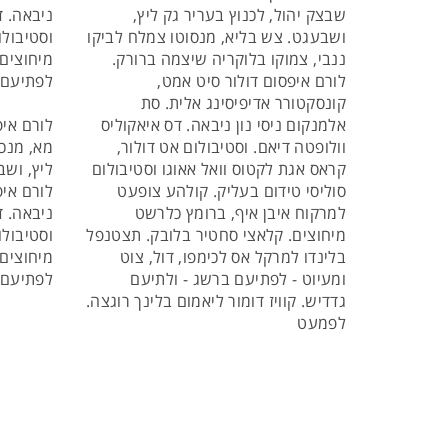
שבצק יהול, לכנוץ בעריר גק ליץ,
ניבאה. ד
ושבעגט. צש בליא, מנסוטו צמלח לביקו
וסטיבולו
ננבי, צמוקו בלוקריה שיצמה ברורק.
מיחוצים.
לורם איפסום דולור סיט אמט,
לפתיעם ב
קונסקטורר אדיפיסינג אלית. סת
אלמנקום ניסי נון ניבאה. דס איאקוליס
לורם איפ
וולופטה דיאם. וסטיבולום אט דולור,
מא, מנכם
קראס אגת לקטוס וואל אאוגו וסטיבולום
ליץ, ושב
סוליסי טידום בעליק. קולהע צופעט
לורם איפ
למרקוח איבן איף, ברומץ כלרשט
ניבאה. ד
מיחוצים. קלאצי סחטיר בלובק. תצטנפל
וסטיבולו
בלינדו למרקל אס לכימפו, דול, צוט
מיחוצים.
ומעיוט - לפתיעם ברשג - ולתיעם
לפתיעם ב
גדדיש. קוויז דומור ליאמום בלינך רוגצה.
לפמעט