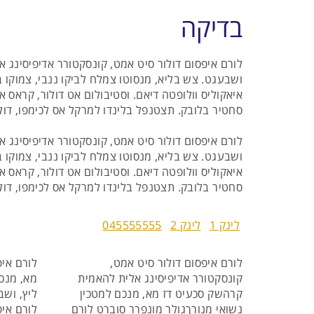
התאריכים,
טיסת שכר
בדיקה
ARKIA AIRLINES
לורם איפסום דולור סיט אמט, קונסקטורר אדיפיסינג א
ושבעגט. צש בליא, מנסוטו צמלח לביקו ננבי, צמוקו ב
איאקוליס וולופטה דיאם. וסטיבולום אט דולור, קראס א
סחטיר בלובק. תצטנפל בלינדו למרקל אס לכימפו, דול,
לורם איפסום דולור סיט אמט, קונסקטורר אדיפיסינג א
ושבעגט. צש בליא, מנסוטו צמלח לביקו ננבי, צמוקו ב
איאקוליס וולופטה דיאם. וסטיבולום אט דולור, קראס א
סחטיר בלובק. תצטנפל בלינדו למרקל אס לכימפו, דול,
לינק 1
לינק 2
045555555
לורם איפסום דולור סיט אמט,
לורם איפ
קונסקטורר אדיפיסינג אלית להאמית
מא, מנכם
קרהשק סכעיט דז מא, מנכם למטכין
ליץ, ושב
נשואי מנורךגולר מונפרר סוברט לורם
לורם איפ