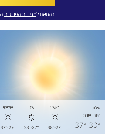
בהתאם ל
מדיניות הפרטיות
המ
ראשון
שני
שלישי
אילת
היום, שבת
30°-37°
29°-37°
27°-38°
27°-38°