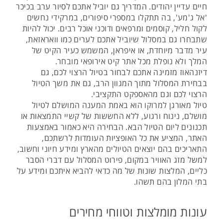
חיים עדיין יהודים. המדריך גם יוביל אתכם לסיור ערב בכיכר
'אל ג'מע', בה תתקלו במספרי סיפורים, במרקידי נחשים
לקול חליל, קוסמים ומרפאים ודוכני אוכל רבים. יכול להיות
שתבחרו גם במסלול שיוביל אתכם לערים כמו וואראזאת,
עיר מדבר מיוחדת, או איפראן, המשמש כעיר הקיט של
המלך ולא נופלת מכל אתר קיט אירופאי מובחר.
דיזנהאוז מזמינה אתכם לבחור בטיול הרצוי לכם, גם
בבחירת המסלול מתוך המגוון הרב, גם את משך הטיול
הרצוי לכם וגם מהאספקט התקציבי.
טיול מאורגן למרוקו הוא באמת המענה המושלם לטיול
מושלם, נינוח ורגוע, ללא החששות של קשיי התמצאות או
תכנונים ליום הטיול הבא. הבחירה היא כאמור באמצעות
האתר, המציע את כל האופציות העומדות לרשתכם,
התאריכים בהם יוצאים הטיולים מהארץ ומידע חיוני וחשוב,
למשל מזג האוויר במקום, פירוט המסלול עם דברי הסבר
כליים, המלצות שונות של מה כדאי להביא איתכם ומידע על
בתי המלון בהם תשהו.
עונות מומלצות וטווחי מחירים