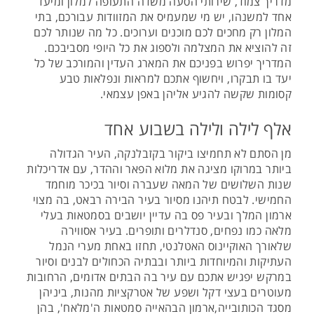
מדריך צמוד, שירותי הסעה משדה התעופה למלון ומיעד
אחד למשנהו, יש מי שמעמיס את המזוודות עבורכם, בתי
המלון רק מחכים לכם מוכנים וערוכים. כל מה שנותר לכם
זה להוציא את המצלמה ולספוג את כל היופי מסביבכם.
המדריך יפרוש בפניכם את המארג העדין והמורכב של כל
יעד בו תבקרו, ויחשוף אתכם למראות ונפלאות טבע
קסומות שקשה להגיע אליהן באפן עצמאי.
אלף לילה ולילה בשבוע אחד
מן הסתם לא תחמיצו ביקור בקזבלנקה, העיר הגדולה
ביותר במרוקו מציגה את מלוא הפאר וההדר, עם אדריכלות
שנות השלושים של המאה שעברה וסיור בכיכר מוחמד
החמישי. לבטח תיהנו מסיור בעיר הבירה רבאט, בה מצוי
ארמון המלך ובעיר פס בה עדיין יושבים בסמטאות בעלי
מלאה כמו נפחים, סנדלרים ותופרים. בעיר אסווירה
שלאורך האוקיינוס האטלנטי, תחזו באחת מערי הנמל
העתיקות והמיוחדות ביותר ובבתיה הכחולים לבנים וסיור
במרקש יפגיש אתכם עם עיר בה הבתים אדומים, הרחובות
מעוטרים בעצי דקל ושפע של אטרקציות מהנות, ביניהן
מסגד הכותובייה,ארמון הבהאייה סמטאות ה'מלאח', בהן