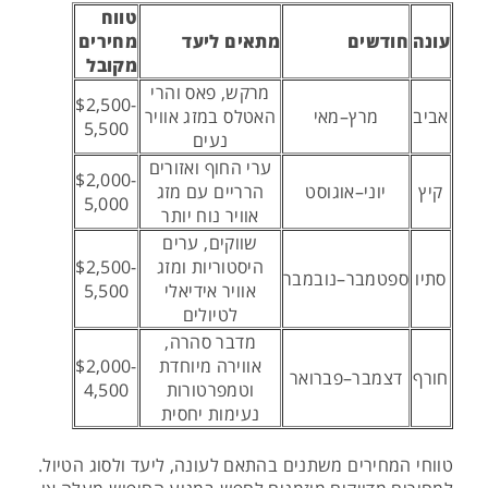
טווח
עונה
חודשים
מתאים ליעד
מחירים
מקובל
מרקש, פאס והרי
$2,500-
אביב
מרץ–מאי
האטלס במזג אוויר
5,500
נעים
ערי החוף ואזורים
$2,000-
קיץ
יוני–אוגוסט
הרריים עם מזג
5,000
אוויר נוח יותר
שווקים, ערים
היסטוריות ומזג
$2,500-
סתיו
ספטמבר–נובמבר
אוויר אידיאלי
5,500
לטיולים
מדבר סהרה,
אווירה מיוחדת
$2,000-
חורף
דצמבר–פברואר
וטמפרטורות
4,500
נעימות יחסית
טווחי המחירים משתנים בהתאם לעונה, ליעד ולסוג הטיול.