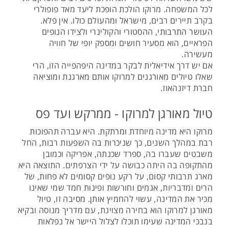
לכל המשפחה. מרוקו הולכת הופכת ליעד מאד פופולרי
בקרב תיירים רבים, מישראל ומהעולם כולו. אין פלא.
העושר התרבותי, ההסטורי והקולינרי ולצידו הנופים
הפראיים, הוא מסעיר חושים ומספק יופי של חוויה
מעשירה.
אם יש דרך אידיאלית לבקר במדינה היפהפייה הזו, הרי
שאלו טיולים מאורגנים למרוקו אותם מארגנת ומוציאה
חברת דיזנהאוז.
טיול מאורגן למרוקו - ממרקש ועד פס
מרוקו היא מדינה מיוחדת ומרתקת. היא עברה תהפוכות
רבת במהלך השנים, כך שניכרות בה השפעות רבות, החל
משבטים שעברו בה, ספרד שכנתה, אפריקה וכמובן
מהתקופה בה היתה כבושה על ידי הצרפתים. התוצאה היא
מארג תרבותי קסום, על רקע נופים קסומים לא פחות, של
הרים ומדבריות, אגמים וחורשות ופינות חמד שמי שאינו
מכיר את המדינה, עשוי להחמיץ אותן. מסיבה זו, טיול
מאורגן למרוקו הוא בחירה מצוינת, עם מדריך מנוסה ובקיא
בנבכי המדינה שעימו תוכלו לצלול היישר אל נפלאות