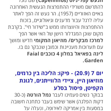
הגעש קפליניוס (Capelinhos)
שם נוכל
להתרשם משרידי ההתפרצות הגעשית האחרונה
באיים האזוריים (1957). הר געש זה הפך לאתר
עליה לרגל עבור מדענים וגיאולוגיים, בזכות
ההתפרצות והיווצרותו ממש ב"שידור חי". בקרבת
מקום שוכן המגדלור הישן של האי אשר הפך
למרכז מבקרים/ מוזיאון המקומי
חדיש ומושך
עם תערוכות מעניינות וכמובן שנבקר גם בו.
לינה בפאיאל במלון 4 כוכבים Faial
Garden.
יום 7 (20.9) - פיקו: הליכה בין כרמים,
מוזיאון היין, ציידי הלווייתנים, לגונת
הקפיטן, פיסול בסלע
בבוקר נשים פעמינו לעבר
נמל הורטה
(כ-30
דקות הפלגה) אשר שימש בעבר כתחנה חשובה
במסעות בין אמריקה לאירופה, ונעלה על