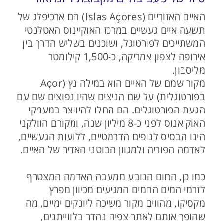
האיים האַזוֹרִיים (Islas Açores) הם ארכיפלג של
תשעה איים געשיים במרכז האוקיינוס האטלנטי
המשתייכים לפורטוגל, ושוכנים בשליש הדרך בין
אירופה לצפון אמריקה, כ-1,500 קילומטר
מליסבון.
מקור שמם של האיים הוא במילה נץ (Açor
בפורטוגלית) על שם הניצים שהיו נפוצים שם עם
הגעת הפורטוגלים. הם החלו להיווצר במעמקי
האוקיאנוס לפני כ-8 מיליון שנה, ומקורם הוולקני
הינו הבסיס לנופים הדרמטיים, ללועות הגעשיים,
לאדמה הפוריה ולמגוון הבוטני האדיר של האיים.
כמו כן, החום הנובע ממעבה האדמה המצטרף
לזרמי המים החמים המגיעים מכיוון מפרץ
מקסיקו, מהווים מקור משיכה ליונקים ימיים, מה
שהופך אותם לאתר צפיה נהדר בלווייתנים,