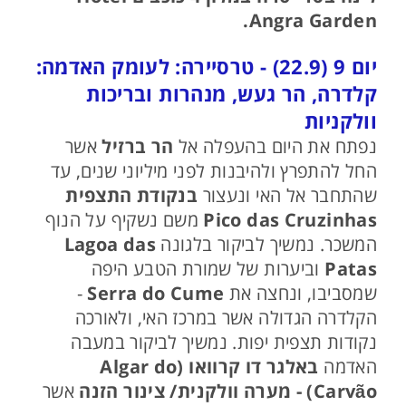
Angra Garden.
יום 9 (22.9) - טרסיירה: לעומק האדמה:
קלדרה, הר געש, מנהרות ובריכות
וולקניות
נפתח את היום בהעפלה אל
הר ברזיל
אשר
החל להתפרץ ולהיבנות לפני מיליוני שנים, עד
שהתחבר אל האי ונעצור
בנקודת התצפית
Pico das Cruzinhas
משם נשקיף על הנוף
המשכר. נמשיך לביקור בלגונה
Lagoa das
Patas
וביערות של שמורת הטבע היפה
שמסביבו, ונחצה את
Serra do Cume
-
הקלדרה הגדולה אשר במרכז האי, ולאורכה
נקודות תצפית יפות. נמשיך לביקור במעבה
האדמה
באלגר דו קרוואו (Algar do
Carvão) -
מערה וולקנית/ צינור הזנה
אשר