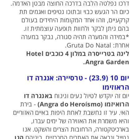
דרכו נפלטה הלבה בדרכה החוצה מבטן האדמה.
כיום הר הגעש כבוי ובתוכו נטיפים ואגמים תת
קרקעיים, וזהו אחד המקומות היחידים בעולם
בהם ניתן לבקר ולחוות תופעה עוצמתית זו.
*במידה והמערה תהיה סגורה, נבקר במערה
אחרת: Gruta Do Natal.
לינה בטרייסרה במלון 4 כוכבים Hotel
Angra Garden.
יום 10 (23.9) - טרסיירה: אנגרה דו
הראוזימו
יום זה יוקדש לטיול נעים ונינוח
באנגרה דו
הרואיזמו (Angra do Heroísmo)
- בירת
האי. עיר זו נחשבת לאחת היפות באיים האזוריים
והיא משמרת את האווירה של ימים עברו,
בארכיטקטורה, הרחובות הצרים והשקט. אנו
נטייל ונראה את האתרים המרכזיים, ביניהם
הגן