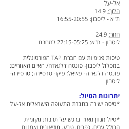
אל-על
הלוך:
14.9
ת''א - ליסבון: 16:55-20:55
חזור:
24.9
ליסבון - ת"א: 22:15-05:25 למחרת
טיסות פנימיות עם חברת TAP הפורטוגלית
במסלול ליסבון- פונטה דלגאדה/ האיים האזוריים;
פונטה דלגאדה- פאיאל; פיקו- טרסיירה; טרסיירה-
ליסבון
יתרונות הטיול:
*טיסה ישירה בחברת התעופה הישראלית אל-על
*טיול מגוון מאוד בדגש על תרבות מקומית
הכולל ערים, כפרים, טבע, מוזיאונים ואמנות