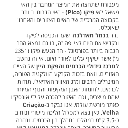
מעבורת שתחצה את המיצר המחבר בין האי
פאיאל לאי
פיקו (Pico)
- האי הדרומי ביותר
בקבוצה המרכזית של האיים האזוריים והאחרון
שאוכלס.
נרד
בנמל מאדלנה
, שער הכניסה לפיקו,
ונקדיש את היום לאי יפה זה, בו גם נמצא ההר
הגבוה ביותר בפורטוגל - הר הגעש פיקו (2351
מ’) אשר ישקיף עלינו לאורך היום. אי זה נחשב
למרכז גידולי הכרמים
והפקת היין
של האיים
האזוריים, וזאת בזכות הקרקע הוולקנית הפוריה,
המינרלים הרבים ומזג האוויר האידיאלי. תודות
לכרמים, לחומות האבן המקיפות והנוף המיוחד
שהם מייצרים, זכה האיזור להכרה על ידי אונסק"ו
כאתר מורשת עולמי. אנו נבקר ב-
Criação
Velha
, כאן נצא למסלול הליכה מישורי ונוח בן
כ-3.5 ק"מ במהלכו נתהלך בין הכרמים, ונהנה
מהאוויר המשכר. לאחר שנבקר
במוזיאון היין
,