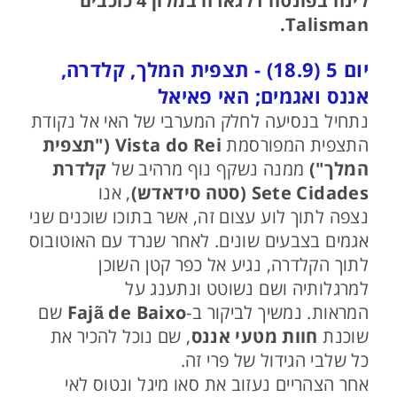
לינה בפונטה דלגאדה במלון 4 כוכבים
Talisman.
יום 5 (18.9) - תצפית המלך, קלדרה,
אננס ואגמים; האי פאיאל
נתחיל בנסיעה לחלק המערבי של האי אל נקודת
התצפית המפורסמת
Vista do Rei ("תצפית
המלך")
ממנה נשקף נוף מרהיב של
קלדרת
Sete Cidades (סטה סידאדש)
, אנו
נצפה לתוך לוע עצום זה, אשר בתוכו שוכנים שני
אגמים בצבעים שונים. לאחר שנרד עם האוטובוס
לתוך הקלדרה, נגיע אל כפר קטן השוכן
למרגלותיה ושם נשוטט ונתענג על
המראות. נמשיך לביקור ב-
Fajã de Baixo
שם
שוכנת
חוות מטעי אננס
, שם נוכל להכיר את
כל שלבי הגידול של פרי זה.
אחר הצהריים נעזוב את סאו מיגל ונטוס לאי