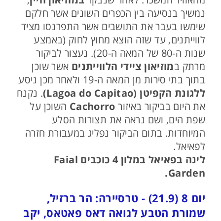
נמשיך בנסיעה בין הכפרים השונים אשר חלקם
שימשו בעבר את התושבים אשר התפרנסו מציד
לווייתנים, עד שזה הוצא מחוץ לחוק (באמצע
שנות ה-80 של המאה ה-20). נעצור לביקור
מרתק ב
מוזיאון ציידי הלווייתנים
אשר שוכן
בתוך בתי סירות מן המאה ה-19 ולאחר מכן ניסע
ללגונת הקפיטן (Lagoa do Capitao)
. נקנח
את היום בביקור באיזור
Cachorro
השוכן על
שפת הים, ושם נראה את תצורות הסלע
המיוחדות. בתום הביקור נפליג במעבורת חזרה
לפאיאל.
לינה בפאיאל במלון 4 כוכבים Faial
.
Garden
יום 8 (21.9) - טרסיירה: הר ברזיל,
שמורת הטבע לגואה דאס פאטאס, יקב