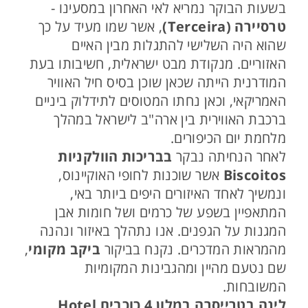
בשעות הבוקר נמריא לאי האחרון במסעינו -
טרסיירה (Terceira)
, אשר שמו מעיד על כך
שהוא היה השלישי להתגלות מבין האיים
האזוריים. מנקודת מבט ישראלית, חשיבותו בעת
המודרנית הייתה שכאן שוכן בסיס חיל האוויר
האמריקאי, וכאן נחתו המטוסים לתידלוק ביניים
ברכבת האווירית בין ארה"ב לישראל במהלך
מלחמת יום הכיפורים.
לאחר הנחיתה נבקר
בבריכות הוולקניות
Biscoitos
אשר שוכנות לחופי האוקיינוס,
ונמשיך לאחד האיזורים היפים ביותר באי,
המתאפיין בשפע של כרמים ושל חומות אבן
המגנות על הגפנים. אנו נתהלך באיזור ונהנה
מהמראות המדכרים. נקנח בביקור
ביקב מקומי
,
שם נטעם מהיין ומהגבינות המקומיות
המשובחות.
לינה בטרייסרה במלון 4 כוכבים Hotel