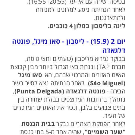
בטיסה ישירה עם אל-על (20:55- 16:55).
לאחר הנחיתה ניסע למלונינו למנוחה
ולהתארגנות.
לינה בליסבון במלון 4 כוכבים.
יום 2 (15.9) - ליסבון - סאו מיגל, פונטה
דלגאדה
בבוקר נמריא מליסבון (שעתיים וחצי טיסה,
חברת TAP) וננחת באי הגדול ביותר מבין קבוצת
האיים האזורים והמרכזי שבהם, האי
סאו מיגל
(São Miguel)
. לאחר הנחיתה נצא לסייר בעיר
הבירה -
פונטה דלגאדה (Punta Delgada)
,
נתהלך ברחובות המרוצפים בבזלת שחורה בין
בתים צבועים בלבן, ונכיר את האתרים המרכזיים
של העיר.
לאחר הפסקת הצהריים נבקר
בבית הכנסת
"שער השמיים"
, שהיה אחד מ-5 בתי כנסת