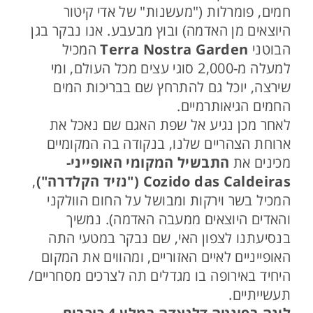
חמים, פומרלות ("מעשנות" של אדי קיטור
היוצאים מן האדמה) ובוץ מבעבע. אנו נבקר בגן
הבוטני
Terra Nostra Garden
המכיל
למעלה מ-2,000 סוגי עצים מכל העולם, ומי
שירצה, יוכל גם להתרחץ שם בבריכות המים
החמים הגיאותרמיים.
לאחר מכן נגיע אל שפת האגם שם נאכל את
ארוחת הצהריים שלנו, בנקודה בה המקומיים
מכינים את
התבשיל המקומי האופייני-
Cozido das Caldeiras ("נזיד הקלדרה")
,
המכיל בשר וירקות ומבושל על החום הוולקני
והאדים היוצאים ממעבה האדמה). נמשיך
בנסיעתנו לצפון האי, שם נבקר במטעי התה
האופייניים לאיים האזוריים, ומהווים את המקום
היחיד באירופה בו מגדלים תה לצרכים מסחריים/
תעשייתיים.