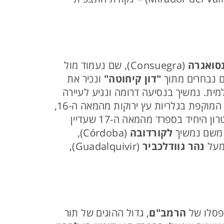
סואגרה
(Consuegra), שם נעמוד מול
ם נבחרים מתוך
"דון קיחוטה"
ונכיר את
דות הספרות העולמית. נמשיך בנסיעה דרומה ונגיע לעיירה
(Plaza Mayor), המוקפת בגלריות עץ ירוקות מהמאה ה-16,
(Corral de Comedias) - התיאטרון היחיד בספרד מהמאה ה-17 שעדיין
 משם נמשיך
לקורדובה
(Córdoba),
 מעל
נהר גוודלכביר
(Guadalquivir),
הרמב"ם
, גדול ההוגים של תור