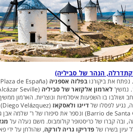
בפלזה אספניה
(
לארמון אלקזאר של סביליה
במאה ה‑10, ובהמשך הורחב ושולבו בו השפעות איסלמיות ונוצריות. הא
, נגיע לפסלו של
דייגו ולאסקאז
(z
, ובה קברו של כריסטופר קולומבוס. משם נעלה על
מגד
 עיון בשירו של
פדריקו גריה לורקה
, שהולחן על ידי פא