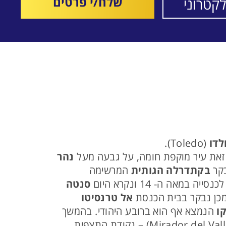
שלח/י פרטים
לדו
(Toledo).
ב. זאת עיר מוקפת חומה, על גבעה מעל
נהר
בקתדרלה הגותית
המרשימה
סנטה
מכן נבקר בבית הכנסת
אל טרנסיטו
ו
הנמצא אף הוא ברובע היהודי. בהמשך
(Alcázar de Toledo) ומשם, בהליכה קצרה נגיע אל מיראדור דל ואייה (Mirador del Valle) – נקודת התצפית