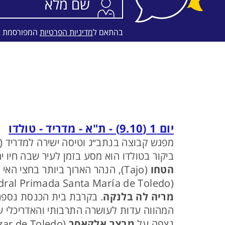
בהתאם ל
מדיניות הפרטיות
המפורסמת 
יום 1 (9.10) - ת"א - מדריד - טולדו
מפגש קבוצה בנתב״ג וטיסה ישירה למדריד (09:05 - 04:45), ומייד לאחר הנחיתה נסע דרומה עד
ביקור בטולדו הוא מסע בזמן לעיר שבה חיו י
הטחו
(Tajo), הנהר הארוך ביותר בחצי האי האיברי. תוך שיטוט בסמטאות האבן של העיר העתיקה, נבקר
(Catedral Primada Santa María de Toledo), נבקר בבית הכנסת העתיק, משנת 1180 שהוסב לכנסייה במאה ה- 14 ונקרא היום
מריה לה בלנקה
. בקרבת בית הכנסת נספר
המהווה עדות לעושרה התרבותי והאדריכלי של יהדות ספרד במ
נצפה על
מבצר אלקאסר