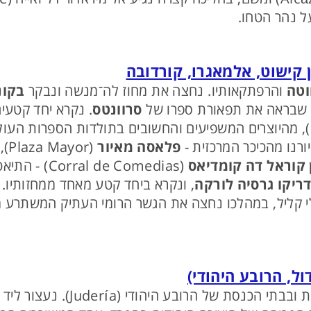
ל נהר הטחו.
וטה
והרפתקאותיו. נחצה את מחוז לה־מנשה ונבקר
בקונ
ה שבראה את תפאורת ספרו של
סרוונטס
. נקרא יחד קטעי
סיפור חייו הסוער של סרוונטס (1547–1616), מהיוצרים המשפיעים והחשובים בתול
פלאסה מאיור
קוראל דה קומדיאס
ריקו גרסיה לורקה
, ונקרא ביחד קטע מאחד ממחזותיו.
לי קליל, במהלכו נחצה את הגשר הרומי העתיק המשתרע
 הכנסת של הרובע היהודי (Judería). נעצור ליד פסלו של