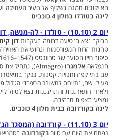
האייקונית ממנה נשקיף אל העיר העתיקה וע
לינה בטולדו
במלון 4 כוכבים
.
יום 2 (10.10) - טולדו - לה-מנשה, דון קישוט, אלמאגרו, קורדובה
בבוקר נצא בנסיעה דרומה בעקבות
דון קיח
טחנות הרוח המפורסמות ונחוש את האוויר
הנפלאה
אלמגרו
(Almagro), נתחיל את סיורנו מהכיכר המרכזית -
עם בתי קפה וחנויות קטנות. נבקר בתיאטרון
פעיל. שם, נתייחס למשורר הספרדי הגדול
פד
ולאחר התארגנות והתרעננות נצא לטיול לי
ומציע תצפית מרהיבה.
לינה בקורדובה בבית מלון 4 כוכבים.
יום 3 (11.10) - קורדובה (המסגד הגדול, הרובע היהודי)
נפתח את היום עם סיור
בקורדובה
בסמטאות ובבתי