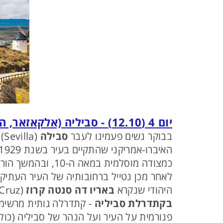
יום 4 (12.10) - סביליה (אלקאזאר, הקתדרלה, הנהר של סביליה)
בבוקר נשים פעמינו לעבר
סבילה
(Sevilla). נפתח את ביקורנו
האיברו-אמריקני שהתקיים בעיר בשנת 1929. נמשיך
כמצודה מוסלמית 
לאחר מכן נטייל ברחובותיה של העיר העתיקה
היהודי שנקרא
באריו דה סנטה קרוז
(Barrio de Santa Cruz) ונספר את סיפורו של ר' שלמה אבן גבירול – אדם אומלל ומשורר מזהיר. נבקר
בקתדרלת סביליה
- קתדרלה גותית מרשימה
פנורמית על העיר ועל הנהר של סביליה (כולל