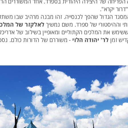
פריחה של היצירה היהודית בספרד. אחד המשוררים הר
"דרור יקרא".
Mezqu) - המסגד הגדול שהפך לכנסייה. זהו מבנה מרהיב שבו מ
ותי וההיסטורי של ספרד. משם נמשיך
לאלקזר של המלכי
Cristia) - ארמון מבוצר מהמאה ה-14, ששימש את המלכים הקתוליים ומאופיין בשילו
דיש זמן
לר' יהודה הלוי
- משוררם של הדורות כולם. נספר 