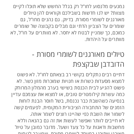
נמנעים מלנסוע לחו"ל רק בגלל החשש שלא תוכלו לקיים
מצוות? יש לנו חדשות בשבילכם וקוראים להן טיולים
מאורגנים לשומרי מסורת. בדיוק. גם נהנים מחו"ל, גם
שומרים על הצביון הדתי וגם מבלים בקבוצה של שומרים
כמוכם, כך שמניין לבטח לא יחסר. לא מוותרים על חו"ל, לא
מוותרים על היהדות.
טיולים מאורגנים לשומרי מסורת -
הדובדבן שבקצפת
דתיים רבים נתקלים בקושי רב בצאתם לחו"ל. לא פשוט
למצוא מסעדות כשרות או חנויות שמוכרות מזון כשר. לא
פשוט להגיע לבית הכנסת בשישי בערב מהמלון המרוחק
כמה עשרות קילומטרים טובים, או למצוא את עצמכם עדיין
בנסיעה כשהשבת כבר נכנסת, בשל חוסר הבנת לוחות
הזמנים של התחבורה הציבורית המקומית. לפעמים קשה
לשמור את השבת כפי שהיינו רוצים לשמר אותה.
לא חייבים לוותר ואפשר לעשות את זה גם בהנאה וללא
מחשבות ודאגות על כל צעד ושעל. מדובר כמובן על טיול
מאורגן שתוכנן במיוחד לשומרי מסורת, שמעבר לנוחות