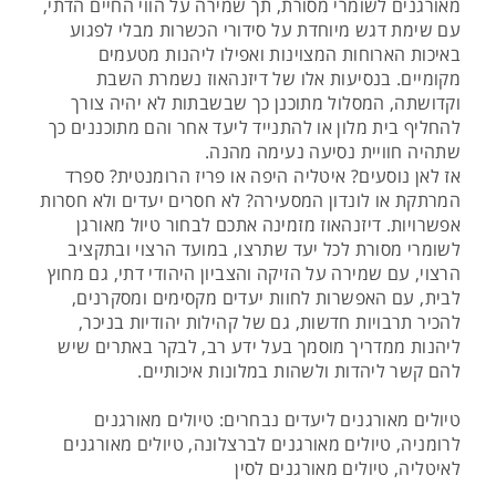
מאורגנים לשומרי מסורת, תך שמירה על הווי החיים הדתי,
עם שימת דגש מיוחדת על סידורי הכשרות מבלי לפגוע
באיכות הארוחות המצוינות ואפילו ליהנות מטעמים
מקומיים. בנסיעות אלו של דיזנהאוז נשמרת השבת
וקדושתה, המסלול מתוכנן כך שבשבתות לא יהיה צורך
להחליף בית מלון או להתנייד ליעד אחר והם מתוכננים כך
שתהיה חוויית נסיעה נעימה מהנה.
אז לאן נוסעים? איטליה היפה או פריז הרומנטית? ספרד
המרתקת או לונדון המסעירה? לא חסרים יעדים ולא חסרות
אפשרויות. דיזנהאוז מזמינה אתכם לבחור טיול מאורגן
לשומרי מסורת לכל יעד שתרצו, במועד הרצוי ובתקציב
הרצוי, עם שמירה על הזיקה והצביון היהודי דתי, גם מחוץ
לבית, עם האפשרות לחוות יעדים מקסימים ומסקרנים,
להכיר תרבויות חדשות, גם של קהילות יהודיות בניכר,
ליהנות ממדריך מוסמך בעל ידע רב, לבקר באתרים שיש
להם קשר ליהדות ולשהות במלונות איכותיים.
טיולים מאורגנים ליעדים נבחרים: טיולים מאורגנים
לרומניה, טיולים מאורגנים לברצלונה, טיולים מאורגנים
לאיטליה, טיולים מאורגנים לסין