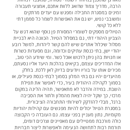
הרבה, מדריך צמוד שדואג ללוות אתכם, אמצעי תעבורה
זמינים במסגרת החבילה ומפגש עם יעדים מרתקים
ומשובבי נפש, יש גם את האפשרות לשמר כל סממן דתי
ללא כל קושי.
הטיולים מספקים לשומרי המסורת פן נוסף שהוא דגש על
הצביון היהודי דתי, גם במסלול הטיול. הכוונה היא לבניית
מסלול שיכלול אתרים שיש להם קשר ליהדות, למשל רובע
יהודי ישן, בתי כנסת עתיקים וכדומה, וגם מסעדות כשרות
או חנויות בהן ניתן לרכוש אוכל כשר. ומי שיודע הכי טוב,
אלו המדריכים עצמם, בקיאים בהלכות היעד אליו נסעתם,
מכירים אותו על בוריו ויודעים בדיוק לאן ללכת. בחלק
מהיעדים יהיו גם בתי המלון בסמוך לבתי כנסת פעילים, או
בסמוך לקהילה היהודית בעיר, כדי לאפשר את תפילת
השבת. במידה והדבר לא מתאפשר, תהיה הלינה במקום
מרכזי, כך שקל יהיה לצאת מהמלון ולתור את הסביבה
ברגל, מבלי להזדקק לשירותי התחבורה הציבורית.
במסגרת הטיול יכולים להיות מפגשים עם קהילות יהודיות
מקומיות, נתון מעניין בפני עצמו. גם העובדה כי הקבוצה
כולה מורכבת ממטיילים עם מאפיינים וצרכים דומים,
תורמת רבות לתחושה הנעימה ולאפשרות ליצור חברויות