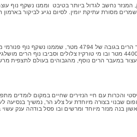
, המנזר נחשב לגדול ביותר בטיבט וממנו נשקף נוף עוצ
מרים מסורת עתיקת יומין. לסיום נגיע לביקור בארמון 
הבוקר נצא לנסיעה של 120 ק"מ, דרך מעבר הרים בגובה של 94
הגבוהים ביותר בטיבט הממוקם בגובה של 4400 מטר ובו מי טורקיז צלולים וסב
נעצור במעבר הרים נוסף, מהגבוהים בעולם לתצפית מרש
היסטי והכרות עם חיי הנזירים שחיים במקום לומדים מת
פום שבנוי בצורה מיוחדת על צלע הר, נמשיך בנסיעה לע
שון בנה מנזר מיוחד ומרשים ובו פסל בודהה ענק עשוי 