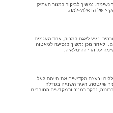
ר נשימה. נמשיך לביקור במנזר העתיק
הקיץ של הדאלאי-למה.
47 מטר, שממנו נשקף נוף פנורמי מרהיב. נגיע לאגם למרוק, אחד האגמים
יבו נוף הרים מושלגים. לאחר מכן נמשיך בנסיעה לגיאטזה
ימה על הרי ההימלאיה.
פללים ובעצם מקדישים את חייהם לאל.
יר שיגטסה, העיר השנייה בגודלה
ברונזה, נבקר במנזר ובמקדשים הסובבים