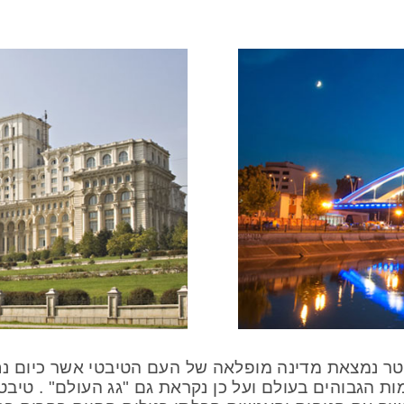
מרומי ההימליה בגובה של 5000 מטר נמצאת מדינה מופלאה של העם הטיבטי
ות הגבוהים בעולם ועל כן נקראת גם "גג העולם" . טיב