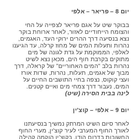
יום 8 – פריאר – אלפי
בבוקר שיט על אגם פריאר לצפייה על החי
והצומח הייחודיים לאזור, לאחר ארוחת בוקר
נצא בנסיעה דרך ההרים ירוקי העד, האגמים,
נהרות ותעלות המים של מחוז קרלה, עד הגיענו
לאלפי, הממוקמת על גדת לגונה של מים
מתוקים בקרבת חוף הים, מכאן נצא לשיט
נהרות בלב "המים האחוריים" של קראלה, דרך
מבוך של אגמים, תעלות, נהרות, שדות אורז
ועצי קוקוס, נצפה בחיי התושבים החיים על
המים, נעבור דרך צמחי מים ואיים קטנים.
לינה בבית הסירה (שיט)
יום 9 – אלפי – קוצ'ין
לאחר סיום השיט המרתק נמשיך בנסיעתנו
לאורך החוף המערבי לעיר קוצ'ין, מערי החוף
החשובות בדרום הודו. בקוצ'ין הוקמה קהילה