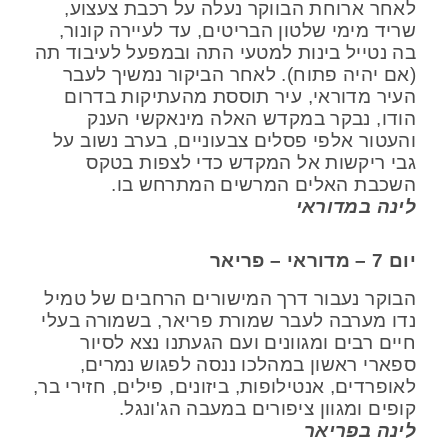
לאחר ארוחת הבווקר נעלה על רכבת צעצוע,
שריד מימי שלטון הבריטים, עד לעיירה קונור,
בה נטייל בינות למטעי התה ובמפעל לעיבוד תה
(אם יהיה פתוח). לאחר הביקור נמשיך לעבר
העיר מדוראי, עיר תוססת מהעתיקות בדרום
הודו, נבקר במקדש האלה מינאקשי הענק
והעטור אלפי פסלים צבעוניים, בערב נשוב על
גבי ריקשות אל המקדש כדי לצפות בטקס
השכבת האלים המרשים המתרחש בו.
לינה במדוראי
יום 7 – מדוראי – פריאר
הבוקר נעבור דרך המישורים הרחבים של טמיל
נדו מערבה לעבר שמורת פריאר, בשמורה בעלי
חיים רבים ומגוונים ועם הגעתנו נצא לסיור
ספארי ראשון במהלכו ננסה לפגוש נמרים,
לאופרדים, אנטילופות, ביזונים, פילים, חזירי בר,
קופים ומגוון ציפורים במעבה הג'ונגל.
לינה בפריאר