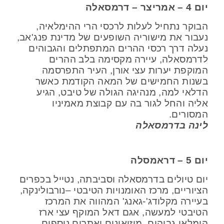
יום 4 – אמריצר – דרמסאלה
הבוקר נתחיל לעלות לרכסי הרי ההימלאיה,
נעבור את מישוריה השופעים של מדינת פנג'אב,
נעלה דרך רכסי ההרים המתפתלים והגבוהים
לדרמסאלה, עיירה מקסימה בלב ההרים
המוקפת יערות עצי אורן, העיר התפרסמה
בשנות החמישים של המאה הקודמת כאשר
הדלאי למה, מנהיגה הגולה של טיבט, הגיע
אליה והחל לגור בה עם קבוצת מאמיניו
המסורים.
לינה בדרמסאלה
יום 5 – דראמסלה
יום טיולים בדרמסאלה וסביבתה, נטייל בכפרים
הציוריים, מרכז האומנויות הטיבטי –נורבולינקה,
בעיירה מקלודג'-גאנג' המהווה את המרכז
הטיבטי למעשה, אגם דאל המוקף עצי ארז
הימלאי גבוהים, מוזיאונים ואתרים נוספים.