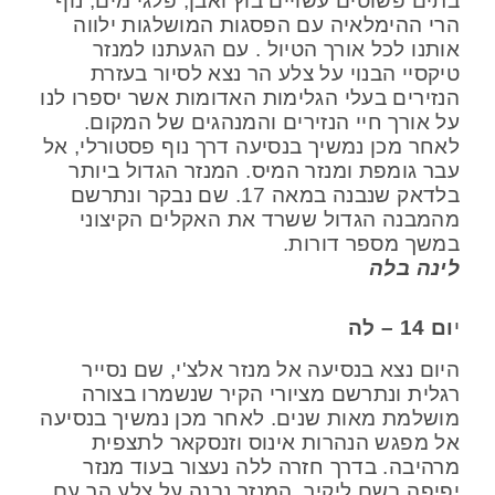
בתים פשוטים עשויים בוץ ואבן, פלגי מים, נוף
הרי ההימלאיה עם הפסגות המושלגות ילווה
אותנו לכל אורך הטיול . עם הגעתנו למנזר
טיקסיי הבנוי על צלע הר נצא לסיור בעזרת
הנזירים בעלי הגלימות האדומות אשר יספרו לנו
על אורך חיי הנזירים והמנהגים של המקום.
לאחר מכן נמשיך בנסיעה דרך נוף פסטורלי, אל
עבר גומפת ומנזר המיס. המנזר הגדול ביותר
בלדאק שנבנה במאה 17. שם נבקר ונתרשם
מהמבנה הגדול ששרד את האקלים הקיצוני
במשך מספר דורות.
לינה בלה
י
ום 14 – לה
היום נצא בנסיעה אל מנזר אלצ'י, שם נסייר
רגלית ונתרשם מציורי הקיר שנשמרו בצורה
מושלמת מאות שנים. לאחר מכן נמשיך בנסיעה
אל מפגש הנהרות אינוס וזנסקאר לתצפית
מרהיבה. בדרך חזרה ללה נעצור בעוד מנזר
יפיפה בשם ליקיר. המנזר נבנה על צלע הר עם