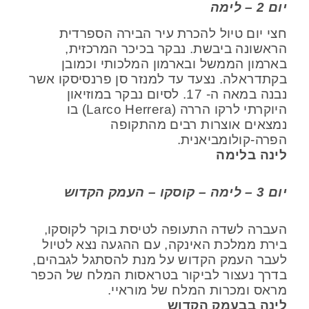
יום 2 – לימה
חצי יום טיול להכרת עיר הבירה הספרדית
הראשונה ביבשת. נבקר בכיכר המרכזית,
בארמון הממשל ובארמון המלכותי וכמובן
בקתדראלה. נצעד עד למנזר סן פרנסיסקו אשר
נבנה במאה ה- 17. לסיום נבקר במוזיאון
היוקרתי לרקו הררה (Larco Herrera) בו
נמצאים אוצרות רבים מהתקופה
הפרה-קולומביאנית.
לינה בלימה
יום 3 – לימה – קוסקו – העמק הקדוש
העברה לשדה התעופה לטיסת בוקר לקוסקו,
בירת ממלכת האינקה, עם ההגעה נצא לטיול
לעבר העמק הקדוש על מנת להסתגל לגבהים,
בדרך נעצור לביקור בטראסות המלח של הכפר
מראס ומכרות המלח של מוראיי.
לינה בבעמק הקדוש