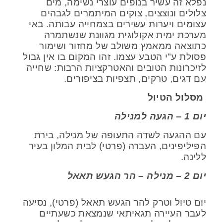
נפלא זה עשיר בנופים עוצרי נשימה, מים
צלולים ונוצצים, צוקים המיתמרים לגבהים
עצומים ויערות עשירים בצמחייה עבותה. באי
מערכת ימית אקולוגית מגוונת שנשתמרה
כתוצאה ממאמץ משולב של מחזור ושימור
פסולת ע"י הטבע עצמו. זהו המקום בו אין גבול
לזיכרונות הטובים והאטרקציות הרבות: שחייה
עם דגים, טרקים, תצפיות בציפורים.
מסלול הטיול
יום 1 – הגעה למנילה
עם ההגעה לשדה התעופה של מנילה, בירת
הפיליפינים, העברה (פרטי) לבית המלון בעיר
ללינה.
יום 2 – מנילה – הר הגעש תאאל
יום טיול וטרק להר הגעש תאאל (פרטי), נסיעה
לעבר העיירה תגאיתאי שנמצאת כשעתיים