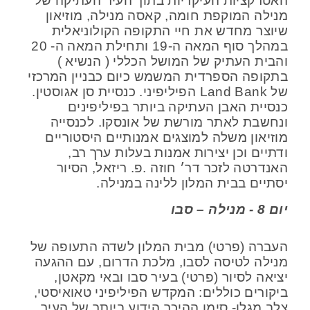
האטרקציות העיקריות בתוך העיר העתיקה של
מנילה המוקפת חומה, קאסה מנילה, מוזיאון
שיוצר מחדש את חיי התקופה הקולוניאלית
במהלך סוף המאה ה-19 ותחילת המאה ה- 20
והבית העתיק של המושל הכללי ( הנשיא )
בתקופה הספרדית המשמש כיום כבניין המרכזי
של Land Bank הפיליפיני. כנסיית סן אגוסטין.
כנסיית האבן העתיקה ביותר בפיליפינים
ונחשבת לאתר מורשת של אונסקו. לכנסייה
מוזיאון משלה למוצגים אמנותיים היסטוריים
ודתיים וכן יצירות אמנות בעלות ערך רב,
האנדרטה לזכר דר׳ חוזה .פ. ריזאל, הסיור
יסתיים בבית המלון ללינה במנילה.
יום 8 - מנילה – סבו
העברה (פרטי) מבית המלון לשדה התעופה של
מנילה לטיסה לסבו, מלכת הדרום, עם ההגעה
יציאה לסיור (פרטי) בעיר סבו ובאי מקאטן,
ביקורים כוללים: המקדש הפיליפיני טאואיסטי,
צלב מגלן- סימן ההיכר הידוע ביותר של העיר