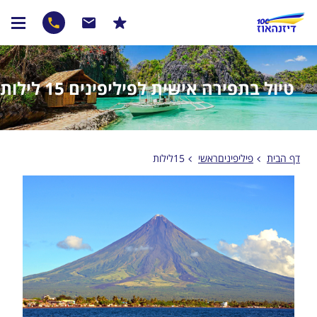
טיול בתפירה אישית לפיליפינים 15 לילות
דף הבית
פיליפיניםראשי
15לילות