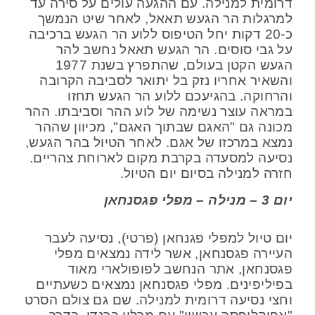
דרומית למנילה. עם ההגעה עולים על סירה עד
למרגלות הר הגעש תאאל, לאחר שיט הנמשך
כ-20 דקות יחל הטיפוס ללוע הר הגעש ברכיבה
על גבי סוסים. הר הגעש תאאל נחשב להר
הגעש הקטן בעולם, שהתפרץ בשנת 1977
והשאיר אחריו נזק בל יתואר לסביבה הקרובה
והרחוקה. בהגיעכם ללוע הר הגעש תחזו
במראה עוצר נשימה של לוע ההר וסביבתו. ההר
מכונה גם "האגם שבתוך האגם", מכיוון שההר
נמצא במרכזו של אגם. לאחר הטיול בהר הגעש,
נסיעה למסעדה בקרבת מקום לארוחת צהריים.
חזרה למנילה בסיום יום הטיול.
יום 3 – מנילה – מפלי פגסנחאן
יום טיול למפלי פגנחאן (פרטי), נסיעה לעבר
העיירה פגסנחאן, אשר לידה נמצאים מפלי
פגסנחאן, אתר הנחשב לפופולארי מאוד
בפיליפינים. מפלי פגסנחאן נמצאים כשעתיים
וחצי נסיעה דרומית למנילה. שם גם צולם הסרט