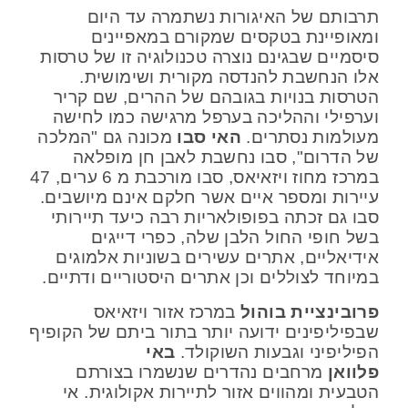
תרבותם של האיגורות נשתמרה עד היום
ומאופיינת בטקסים שמקורם במאפיינים
סיסמיים שבגינם נוצרה טכנולוגיה זו של טרסות
אלו הנחשבת להנדסה מקורית ושימושית.
הטרסות בנויות בגובהם של ההרים, שם קריר
וערפילי וההליכה בערפל מרגישה כמו לחישה
מעולמות נסתרים.
האי סבו
מכונה גם "המלכה
של הדרום", סבו נחשבת לאבן חן מופלאה
במרכז מחוז ויזאיאס, סבו מורכבת מ 6 ערים, 47
עיירות ומספר איים אשר חלקם אינם מיושבים.
סבו גם זכתה בפופולאריות רבה כיעד תיירותי
בשל חופי החול הלבן שלה, כפרי דייגים
אידיאליים, אתרים עשירים בשוניות אלמוגים
במיוחד לצוללים וכן אתרים היסטוריים ודתיים.
פרובינציית בוהול
במרכז אזור ויזאיאס
שבפיליפינים ידועה יותר בתור ביתם של הקופיף
הפיליפיני וגבעות השוקולד.
באי
פלוואן
מרחבים נהדרים שנשמרו בצורתם
הטבעית ומהווים אזור לתיירות אקולוגית. אי