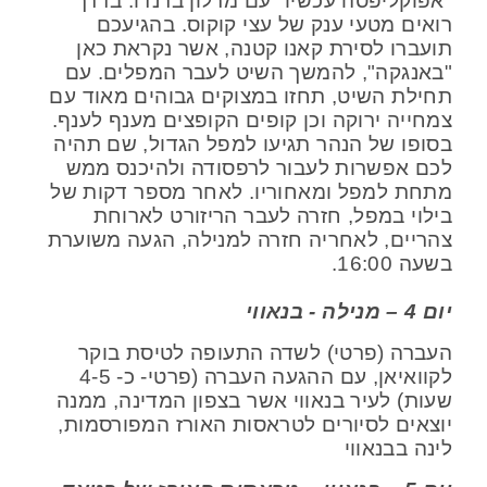
"אפוקליפסה עכשיו" עם מרלון ברנדו. בדרך
רואים מטעי ענק של עצי קוקוס. בהגיעכם
תועברו לסירת קאנו קטנה, אשר נקראת כאן
"באנגקה", להמשך השיט לעבר המפלים. עם
תחילת השיט, תחזו במצוקים גבוהים מאוד עם
צמחייה ירוקה וכן קופים הקופצים מענף לענף.
בסופו של הנהר תגיעו למפל הגדול, שם תהיה
לכם אפשרות לעבור לרפסודה ולהיכנס ממש
מתחת למפל ומאחוריו. לאחר מספר דקות של
בילוי במפל, חזרה לעבר הריזורט לארוחת
צהריים, לאחריה חזרה למנילה, הגעה משוערת
בשעה 16:00.
יום 4 – מנילה - בנאווי
העברה (פרטי) לשדה התעופה לטיסת בוקר
לקוואיאן, עם ההגעה העברה (פרטי- כ- 4-5
שעות) לעיר בנאווי אשר בצפון המדינה, ממנה
יוצאים לסיורים לטראסות האורז המפורסמות,
לינה בבנאווי