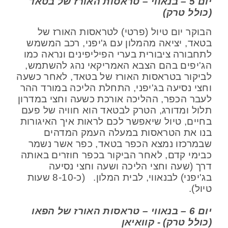
יום 5 – בנאווי – טראסות האורז של בטאד
(כולל טרק)
הבוקר יום טיול (פרטי) לטראסות האורז של
בטאד, יציאה מהמלון עם ג'יפני, רכב המשמש
לתחבורה ציבורית בערי הפיליפינים ונראה כמו
הג'יפים בהם הצבא האמריקאי נהג להשתמש,
לביקור בטראסות האורז של בטאד, לאחר כשעה
וחצי נסיעה בג'יפני, התחלת הליכה במורד ההר
לעבר הכפר, ההליכה אורכת כשעה וחצי במדרון
תלול ומדורג, הטרק לבטאד הוא חוויה של פעם
בחיים, טיול שיאפשר לכם לראות איך האיגורות
בנו את הטראסות במעלה העמק המדהים
שבמרכזו נמצא הכפר בטאד, כפר אשר נשמר
כבימי קדם, לאחר הביקור בכפר חוזרים באותה
דרך (שעה וחצי הליכה ושעה וחצי נסיעה
בג'יפני) לבנאווי, לבית המלון. (כ-8-10 שעות
טיול).
יום 6 – בנאווי – טראסות האורז של הפאו
(כולל טרק) - קוואיאן