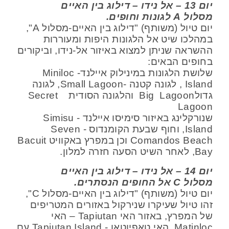
יום 13 – אל נידו – דילוג בין האיים
מסלול
A
לגונות וחופים.
יום טיול (משותף) "דילוג בין האיים-מסלול A",
במהלכו שיט אל הלגונות היפות ומעוררות
ההשראה שניתן למצוא באיזור אל-נידו, וביקורים
בחופים הבאים:
שלושת הלגונות במינילוק איילנד- Miniloc
Island , לגונה קטנה -Small Lagoon, לגונה
גדולBig Lagoon והלגונה הסודית Secret
Lagoon
שנורקלינג באיזור סימיסו איילנד - Simisu
Island, וחוף שבעת הקומנדוס - Seven
Comandos Beach וכן במפרץ באקוויט Bacuit
Bay, לאחר השיט הסעה חזרה למלון.
יום 14 – אל נידו – דילוג בין האיים
מסלול
C
אל החופים הנסתרים.
יום טיול (משותף) "דילוג בין האיים-מסלול C",
זהו טיול שעיקרו שנירקול באזורים המטריפים
של המפרץ, באזור האי Tapiutan – האי
Matinloc, האי טאפיוטאן - Tapiutan Island עם