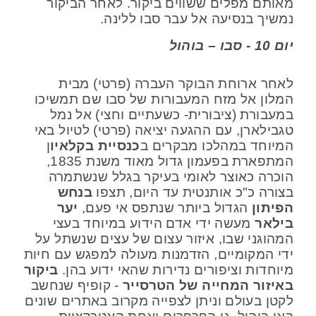
מאותם מפלים ששווים ביקור. לאחר הביקור
נמשיך בנסיעה אל עבר סבו ללינה.
יום 10 - סבו – בוהול
לאחר ארוחת הבוקר העברה (פרטי) מבית
המלון אל מזח המעבורות של סבו שם תמשיכו
במעבורת (ציבורית- כשעתיים וחצי) אל נמל
טגבילארן, עם ההגעה יציאה (פרטי) לטיול באי
המיוחד במהלכו מבקרים ב
כנסיית בקלאיו
ן
המתפארת בפעמון גדול מאוד משנת 1835,
הוכרה כאוצר לאומי בעיקר בגלל שנשתמרה
בצורה כ"כ אותנטית עד היום, תצפו
בנחש
הפיתון
הגדול ביותר שנתפס אי פעם,
יער
בילאר
מעשה ידי אדם הידוע במיוחד בעצי
המהוגני שבו, איזור עצום של עצים שנשתל על
ידי המקומיים, הזדמנות מעולה למפגש עם חיות
מיוחדות וציפורים נדירות שהאי ידוע בהן.
ביקור
באיזור המחייה של הטרסייר
- קופיף שנחשב
לקטן בעולם וניתן לצפייה מקרוב באתרים שונים