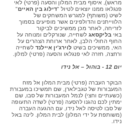
מראש), איסוף מבית המלון והסעה (פרטי) לאי
פנגלאו ממנו יוצאים לטיול "
דילוג בין האיים
"
לשיט (משותף) למגרש המשחקים של
הלווייתנים והדולפינים אשר מופיעים בסמוך
לזריחה, לאחר מכן ממשיכים לביקור
באי
בליקסאג
לשחייה, שנורקלים ומנוחה על
החוף החולי הלבן, לאחר ארוחת הצהרים על
האי, ממשיכים בשיט
לוירג'ין איילנד
לשחייה
ורחצה, חזרה לאי פנגלאו והסעה (פרטי) למלון.
יום 12 - בוהול – אל נידו
הבוקר העברה (פרטי) מבית המלון אל מזח
המעבורות של טגבילארן, שם תמשיכו במעבורת
(כשעתיים וחצי) לנמל המעבורות של סבו, שם
ימתין לכם נהגנו להסעה (פרטי) לשדה התעופה
של סבו לטיסה לאל נידו, עם ההגעה העברה
(משותפת על ידי המלון) לבית המלון. לינה באל
נידו.