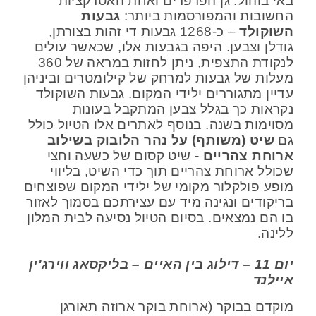
באי בוהול. גן הפרפרים ואחת האטרקציות
החשובות והמפורסמות ביותר:
גבעות
השוקולד
– כ-1268 גבעות די זהות בצורתן,
גודלן וצבען. היפה בגבעות אלו, שכאשר עולים
לנקודת התצפית, ניתן לחזות במראה של 360
מעלות של גבעות למרחק של קילומטרים וביניהן
עדיין מתגוררים ילידי המקום. גבעות השוקולד
נקראות כך בגלל צבען המתקבל בעונות
מסוימות בשנה. בנוסף לאתרים אלו הטיול כולל
גם
שיט (משותף) על נהר הלובוק בשילוב
ארוחת צהריים
- שיט קסום של כשעה וחצי
שכולל ארוחת צהריים תוך כדי השיט, בליווי
מופע פולקלור מקומי של ילידי המקום שפוצחים
בריקודים ונגינה מיד עם עצירתכם בסמוך לאזור
בו הם נמצאים. בסיום הטיול נסיעה לבית המלון
ללינה.
יום 11 – דילוג בין האיים – בליקסאג ווירג'ין
איילנד
מוקדם בבוקר (ארוחת בוקר ארוזה תאורגן