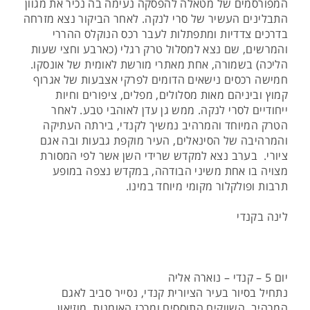
המפורסמים של מטאלה להפסקה נעימה בה נכיר את מגוון
התבלינים העשיר של סרי לנקה. לאחר הביקור נצא מזרחה
בדרכים צדדיות ומתפתלות לעבר רכס הנוקלס ההררי
והמרשים, שם נצא למסלול טרק רגלי (כארבע וחצי שעות
הליכה) בשמורה, אחת מאתרי מורשת לאומית של אונסקו.
חמישה רכסים נישאים הדומים לפרקי אצבעות של אגרוף
קמוץ וביניהם מאות מסלולים, מפלים, ציפורים וחיות
ייחודיים לסרי לנקה. ממש גן עדן לאוהבי טבע. לאחר
הטרק המיוחד והמרהיב נמשיך לקנדי, בירתה העתיקה
והמרהיבה של הסינאלים, העיר מוקפת גבעות ובה אגם
ציורי. בערב נצא למקדש שרידי השן אשר לפי המסורת
מצויה בו אחת משיני הבודהה, במקדש נצפה במופע
תרבות ופולקלור מקומי מיוחד במינו.
לינה בקנדי
יום 5 – קנדי – נוארה אליה
נתחיל בסיור בעיר הציורית קנדי, נסייר סביב לאגם
המרהיב, השווקים התוססים ומרכז האומנות, מוזיאון