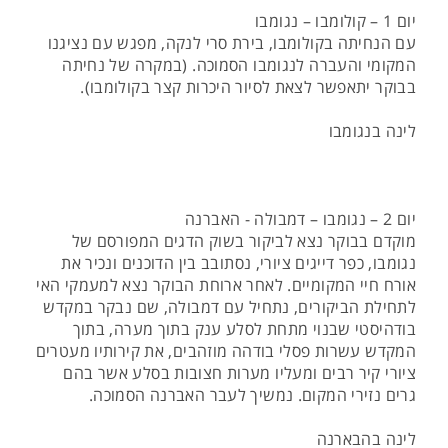
יום 1 – קולומבו – נגומבו
עם הנחיתה בקולומבו, בירת סרי לנקה, מפגש עם נציגנו
המקומי והעברה לנגומבו הסמוכה. (במקרה של נחיתה
בבוקר יתאפשר לצאת לסיור היכרות קצר בקולומבו).
לינה בנגומבו
יום 2 – נגומבו – דמבולה - האברנה
מוקדם בבוקר נצא לביקור בשוק הדגים המפורסם של
נגומבו, כפר דייגים ציורי, נסתובב בין הדוכנים ונכיר את
אורח חיי המקומיים. לאחר ארוחת הבוקר נצא למעמקי האי
לתחילת הביקורים, נתחיל עם דמבולה, שם נבקר במקדש
בודהיסטי שבנוי מתחת לסלע ענק בתוך מערה, בתוך
המקדש עשרות פסלי בודהה מוזהבים, את קירותיו מעטרים
ציורי קיר רבים ומעליו מערות חצובות בסלע אשר בהם
גרים נזירי המקום. נמשיך לעבר האברנה הסמוכה.
לינה בהבארנה