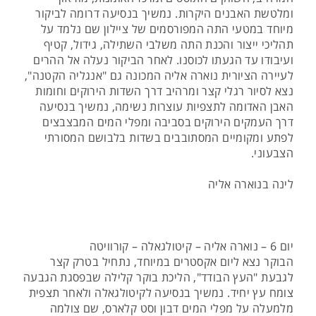
ומלטשת האבנים היקרות. נמשיך בנסיעה דרומה לביקור
מיוחד במטעי התה המפורסמים של ציילון שם נלמד על
תהליכי ייצור והכנת התה משלבי השתילה, גידול, קטיף
ועיבודו עד הגעתו לכוסנו. לאחר הביקור נעלה אל ההרים
לעיירה הציורית נוארה אליה המכונה גם "אנגליה הקטנה",
נצא לסיור רגלי קצר ומרהיב דרך השדות הירוקים וחומות
האבן האדומה לתצפיות עוצרות נשימה, נמשיך בנסיעה
דרך העמקים הירוקים בסביבה ומפלי המים המבצבצים
לפתע ומקומיים המסתובבים בשדות בלבושם המסורתי
הצבעוני.
לינה בנוארה אליה
יום 6 – נוארה אליה – קיטולגאלה – קורוויטה
הבוקר נצא ליום אקסטרים במיוחד, נתחיל בטרק קצר
לגבעת "העץ הבודד", הליכת בוקר קלילה שבפסגת הגבעה
צומח עץ יחיד. נמשיך בנסיעה לקיטולגאלה ולאחר תצפית
מלמעלה על מפלי המים דבון וסט קלארס, שם צולמה