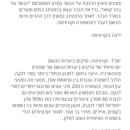
סצינת פיצוץ הרכבת על הגשר בסרט המפורסם "הגשר על
נהר קוואי", נרד אל הנהר ונצא ברפטינג במים סוערים
במורד הנהר. לאחר הרפטינג נמשיך דרך ההרים וירות
הגשם לעבר רטנאפורה וקורוויטה.
לינה בקורוויטה
יום 7 –קורוויטה, טרקים ביערות הגשם
יום מיוחד של טרקים ביערות הגשם של שמורת
סינהארג'ה, היער נחשב למגוון ובתולי ביותר בסרי לנקה,
הדרך לשמורה עוברת בין טראסות אורז, מטעי תה ומטעי
עץ הגומי, בשמורה כ-200 מיני עצים שרובם ייחודיים לסרי
לנקה, גובהם הממוצע הוא 40 מטר (יש המגיעים גם
לגובה 60 מטר), ציפורים צבעוניות רבות (95% מהן
ייחודיות לסרי לנקה), מגוון פרפרים עצום וחיות בר נוספות
כקופים, איילים, חזירי בר ועוד. לאחר יום טיולים רגלי
בשמורה המיוחדת נשוב למלון.