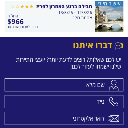
אישור מיידי
חבילה ברגע האחרון לפריז
בין
13/8/26
-
12/8/26
החל מ
התאריכים,
ארוחת בוקר
$
966
מחיר לאדם בהרכב זוג
דברו איתנו
יש לכם שאלות? רוצים לדעת יותר? יועצי התיירות
שלנו ישמחו לעזור לכם!