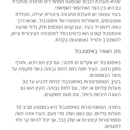
שהיא מערכת רכבות שנוסעת מתחת לים מרמרה ומחברת
גם היא בין הצד האירופאי לאסיאתי.
בעיר עצמה יש מערכת תחבורה ציבורית יעילה, הכוללת
אוטובוסים, חשמליות והמטרו של איסטנבול, שהוא דרך
נוחה להתנייד בעיר, עם קווים המכסים חלק גדול מהעיר.
אינסטבול קארט הוא כרטיס כולל לתחבורה הציבורית וניתן
להסתובב ולטייל באמצעותו בקלות.
מזג האוויר באיסטנבול
באיסטנבול יש אקלים ים תיכוני, עם קיץ חם ויבש, וחורף
מתון ורטוב. העיר חווה רמת לחות גבוהה בשל מיקומה על
מיצר הבוספורוס.
בקיץ, הטמפרטורות באיסטנבול יכולות להגיע עד 32
מעלות צלזיוס או יותר, עם לחות גבוהה. הקיץ הוא גם
העונה היבשה ביותר, עם מעט משקעים.
בחורף, הטמפרטורות באיסטנבול היא בממוצע סביב 10
מעלות צלזיוס, עם גשם ושלג מדי פעם. העיר אינה חווה
טמפרטורות קיצוניות או שלג כבד, אך יכול להיות קר ולח
לפעמים.