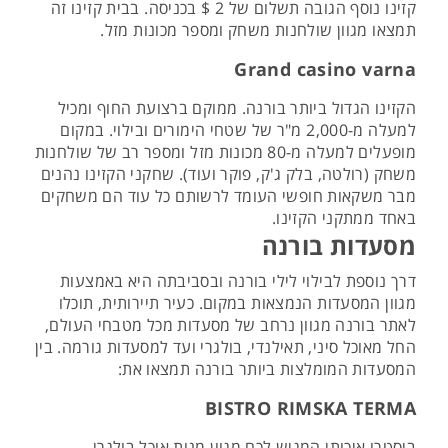
קזינו נוסף הגובה תשלום של 2 $ בכניסה. בבית קזינו זה
תמצאו מגוון שולחנות משחק ומספר מכונות מזל.
Grand casino varna
הקזינו הגדול ביותר בורנה. ממוקם ברצועת החוף ומכיל
למעלה מ-2,000 מ"ר של שטחי הימורים ובילוי. במקום
מופעלים למעלה מ-80 מכונות מזל ומספר רב של שולחנות
משחק (רולטה, בלק ג'ק, פוקר ועוד). שחקני הקזינו נהנים
מבר משקאות חופשי העומד לרשותם כל עוד הם משחקים
באחד ממתקני הקזינו.
מסעדות בורנה
דרך נוספת לבילוי לילי בורנה ובסביבתה היא באמצעות
מגוון המסעדות הנמצאות במקום. כעיר תיירותית, תוכלו
לאתר בורנה מגוון נרחב של מסעדות מכל מטבחי העולם,
החל מאוכל סיני, תאילנדי, בולגרי ועד למסעדות גורמה. בין
המסעדות המומלצות ביותר בורנה תמצאו את:
BISTRO RIMSKA TERMA
ביסטרו איכותי המגיש לכם מגוון מנות אוכל בולגרי.