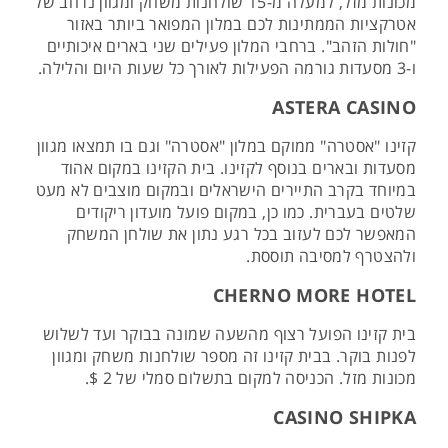
מכונות מזל, למעלה מ-15 שולחנות משחק ומגוון נרחב של
אטרקציות הממתינות לכם במלון המפואר ביותר באזור
"חולות הזהב". ברחבי המלון פעילים שני בארים איכותיים
ו-3 מסעדות גורמה הפעילות לאורך כל שעות היום והלילה.
ASTERA CASINO
קזינו "אסטרה" ממוקם במלון "אסטרה" וגם בו תמצאו מגוון
מסעדות ובארים בנוסף לקזינו. בית הקזינו במקום אהוד
במיוחד בקרב התיירים הישראלים ובמקום מוצבים לא מעט
שלטים בעברית. כמו כן, במקום פועל מועדון ריקודים
המאפשר לכם לעזוב בכל רגע נתון את שולחן המשחק
ולהצטרף למסיבה תוססת.
CHERNO MORE HOTEL
בית קזינו הפועל רצוף מהשעה שמונה בבוקר ועד לשלוש
לפנות בוקר. בבית קזינו זה מספר שולחנות משחק ומגוון
מכונות מזל. הכניסה למקום בתשלום סמלי של 2 $.
CASINO SHIPKA