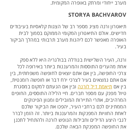
מערב ייחודי ומרתק באופרה המקומית.
STORYA BACHVAROV
תיאטרון ורנה מציג מספר רב של הצגות קלאסיות בעיבודים
חדישים. אולם התיאטרון המקומי הממוקם בסמוך לבית
האופרה מאפשר לכם ליהנות מערב תרבותי במהלך הביקור
בעיר.
ורנה, העיר השלישית בגודלה בבולגריה היא ללא ספק
אחת מהערים התוססות והמרעננות ביותר באירופה לכל
צרכי החופשה, בין אם אתם יוצאים לחופשה משפחתית, בין
אם אתם נמצאים בעיר לצרכי ירח דבר או חופשה רומנטית,
בין אם
תיאמת דיל לורנה
ובין אם הגעתם למקום במסגרת
טיול מפנק עם מספר חברים. חיי הלילה התוססים, החופים
המרהיבים, אתרי התיירות המובילים ומגוון הפינוקים
הממתינים לכם ברחבי העיר, יהפכו את הביקור שלכם
לאחת החוויות המפנקות והמרעננות ביותר. זה הזמן לברר
לגבי היצע הדילים וחבילות הנופש לורנה ולהתחיל לתכנן
את החופשה המפנקת הבאה שלכם.