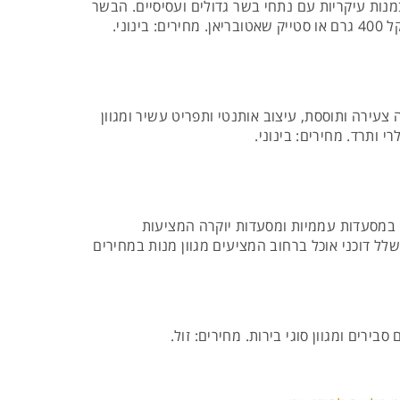
ות עיקריות עם נתחי בשר גדולים ועסיסיים. הבשר
ני.
לם בין אוכל וטעמים מהמטבח האיטלקי והספרדי. המקום נפתח ב- 2008 ומציע אווירה צעירה ותוססת, עיצוב אותנטי ותפריט עשיר ומגוון
י ותרד. מחירים: בינוני.
ו במסעדות עממיות ומסעדות יוקרה המציעות
לל דוכני אוכל ברחוב המציעים מגוון מנות במחירים
רים ומגוון סוגי בירות. מחירים: זול.