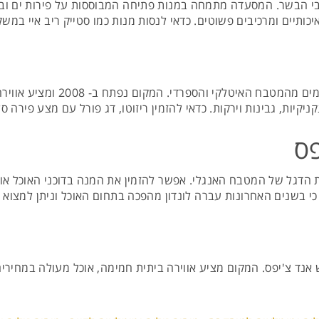
י הבשר. המסעדה מתמחה במנות פתיחה המבוססות על פירות ים ובמנ
וטים. כדאי לנסות מנות כמו סטייק ריב איי במשקל 400 גרם או סטייק שאטובריאן. מחירים: בינו
טאפאס בר מומלץ המציע שילוב מוש
יקיות, גבינות וירקות. כדאי להזמין ריזוטו, דג פורל עם מצע פירה סלר
פס
מנת הדגל של המטבח האנגלי. אפשר להזמין את המנה בדוכני האוכל א
כי בשנים האחרונות עברה לונדון מהפכה בתחום האוכל וניתן למצוא ש
ד צ'יפס. המקום מציע אווירה ביתית חמימה, אוכל מעולה במחירים סבי