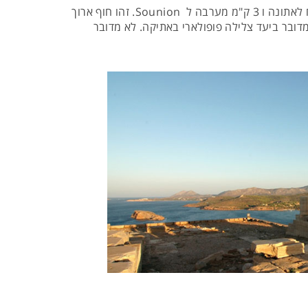
שוכן לאורך דרך החוף שבין אתונה ל Cape Sounion. זהו החוף האחרון לפני Sounion והוא נמצא כ-60 ק"מ מדרום-מזרח לאתונה ו 3 ק"מ מערבה ל Sounion. זהו חוף ארוך
ובר ביעד צלילה פופולארי באתיקה. לא מדובר