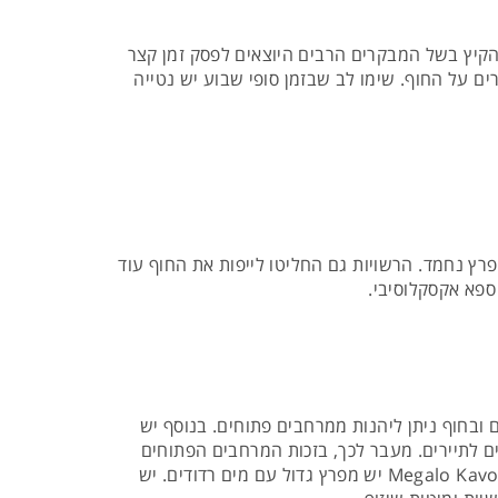
. החוף מאוד פופולארי בעונת הקיץ בשל המבקרים הרבים היוצאים לפסק זמן קצר
ים על החוף. שימו לב שבזמן סופי שבוע יש נטייה
פרץ נחמד. הרשויות גם החליטו לייפות את החוף עוד
 ספא אקסקלוסיבי.
וחים ובחוף ניתן ליהנות ממרחבים פתוחים. בנוסף יש
 לתיירים. מעבר לכך, בזכות המרחבים הפתוחים
שלו האזור מתאים למשחקי חוף כמו כדור-עף חופים. ב Kavouri יש בעיקר 2 חופים: Mikro וMegalo Kavouri. בחוף Megalo Kavouri יש מפרץ גדול עם מים רדודים. יש