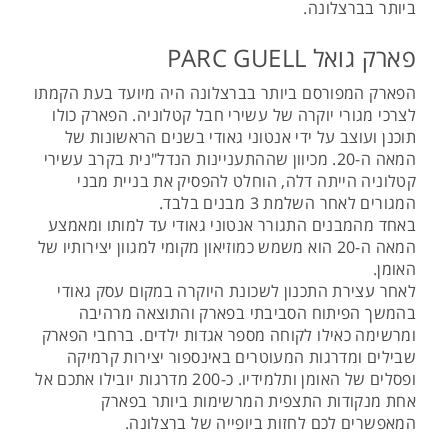
ביותר בברצלונה.
פארק גואל PARC GUELL
הפארק המפורסם ביותר בברצלונה היה מיועד בעת הקמתו
לצרכי מגורי יוקרה של עשירי חבל קטלוניה. הפארק כולו
תוכנן ועוצב על ידי אנטוני גאודי בשנים הראשונות של
המאה ה-20. מכיוון שההתעניינות הנדל"נית בקרב עשירי
קטלוניה הייתה דלה, הוחלט להפסיק את בניית מבני
המגורים לאחר השלמת 3 מבנים בלבד.
באחד מהמבנים התגורר אנטוני גאודי עד למותו ומאמצע
המאה ה-20 הוא משמש כמוזיאון מקומי למגוון יצירותיו של
האומן.
לאחר עצירת התכנון לשכונת היוקרה במקום עסק גאודי
בהמשך הפיתוח הסביבתי בפארק והתוצאה מרהיבה
ומרשימה כאילו לקוחה מספר אגדות ילדים. ברחבי הפארק
שבילים ומדרגות המעוטרים באינספור יצירות קרמיקה
ופסלים של האומן ותלמידיו. כ-200 מדרגות יובילו אתכם אל
אחת מנקודות התצפית המרשימות ביותר בפארק
המאפשרים לכם לחזות ביופייה של ברצלונה.