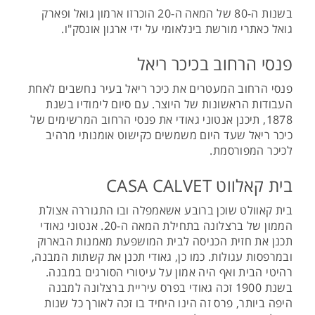
בשנות ה-80 של המאה ה-20 הוכרזו ארמון גואל ופארק
גואל כאתרי מורשת בינלאומי על ידי ארגון אונסק"ו.
פנסי הרחוב בכיכר ריאל
פנסי הרחוב המעטרים את כיכר ריאל בעיר נחשבים לאחת
העבודות הראשונות של היוצר. עם סיום לימודיו בשנת
1878, תיכנן אנטוני גאודי את פנסי הרחוב המרשימים של
כיכר ריאל שעד היום משמשים כקישוט אומנותי מרהיב
לכיכר המפורסמת.
בית קאלווט CASA CALVET
בית קאוולט שוכן ברובע אשאמפלה ובו התגוררה אצולת
הממון של ברצלונה בתחילת המאה ה-20. אנטוני גאודי
תכנן את חזית הכניסה לבית המושפעת מאמנות הבארוק
ובמרפסות עגולות. כמו כן, גאודי תכנן את קשתות המבנה,
רהיטי הבית ואף היה אמון על עיטורי הסורגים במבנה.
בשנת 1900 זכה גאודי בפרס עיריית ברצלונה למבנה
היפה ביותר, פרס זה הינו היחיד בו זכה לאורך כל שנות