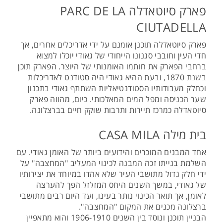
פארק סיוטאדלה PARC DE LA
CIUTADELLA
פארק סיוטאדלה תוכנן אומנם על ידי אדריכלים אחרים, אך
חדי העין וחובבי סגנונו הייחודי של גאודי יוכלו למצוא
ברחבי הפארק את חותמו האומנותי של היוצר. הפארק תוכן
בשנת 1870, ובעת ההיא גאודי היה סטודנט לאדריכלות
וכחלק מעבודותיו הסטודנטיאליות השתתף גאודי בתכנון
שער הכניסה ומפל המים המאלכותי. כיום, מהווה פארק
סיוטאדלה כמרכז תיירות ותרבות שוקק חיים בברצלונה.
בית מילה CASA MILA
אחד המבנים המוכרים והידועים ביותר של האומן גאודי. עם
השלמת בנייתו זכה המבנה לכינוי המעליב "המחצבה" על
ידי חלק גדול מתושבי העיר שלא אהדו במיוחד את יצירותיו
של גאודי, במשך השנים היחס המזלזל הפך להערצה
לאומן, אך תואר הכינוי נותר בעינו, ועד היום רבים מתושבי
ברצלונה מכנים את המקום "המחצבה".
הבניין תוכנן ונוסד בין השנים 1906-1910 והוא מתאפיין