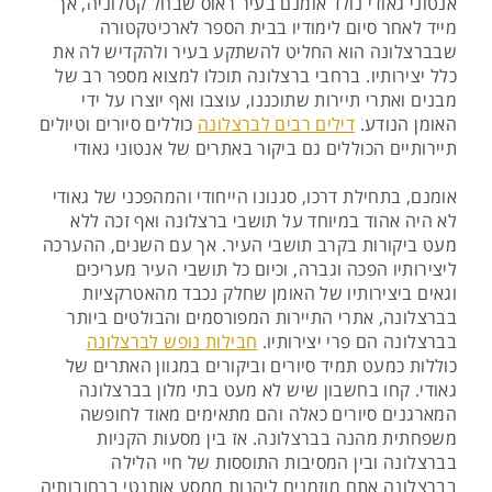
אנטוני גאודי נולד אומנם בעיר ראוס שבחל קטלוניה, אך
מייד לאחר סיום לימודיו בבית הספר לארכיטקטורה
שבברצלונה הוא החליט להשתקע בעיר ולהקדיש לה את
כלל יצירותיו. ברחבי ברצלונה תוכלו למצוא מספר רב של
מבנים ואתרי תיירות שתוכננו, עוצבו ואף יוצרו על ידי
האומן הנודע.
דילים רבים לברצלונה
כוללים סיורים וטיולים
תיירותיים הכוללים גם ביקור באתרים של אנטוני גאודי
אומנם, בתחילת דרכו, סגנונו הייחודי והמהפכני של גאודי
לא היה אהוד במיוחד על תושבי ברצלונה ואף זכה ללא
מעט ביקורות בקרב תושבי העיר. אך עם השנים, ההערכה
ליצירותיו הפכה וגברה, וכיום כל תושבי העיר מעריכים
וגאים ביצירותיו של האומן שחלק נכבד מהאטרקציות
בברצלונה, אתרי התיירות המפורסמים והבולטים ביותר
בברצלונה הם פרי יצירותיו.
חבילות נופש לברצלונה
כוללות כמעט תמיד סיורים וביקורים במגוון האתרים של
גאודי. קחו בחשבון שיש לא מעט בתי מלון בברצלונה
המארגנים סיורים כאלה והם מתאימים מאוד לחופשה
משפחתית מהנה בברצלונה. אז בין מסעות הקניות
בברצלונה ובין המסיבות התוססות של חיי הלילה
בברצלונה אתם מוזמנים ליהנות ממסע אותנטי ברחובותיה