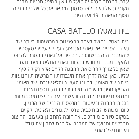
עבר. במרתף הכנסייה פועל מוזיאון המציג תכניות מבנה
מקוריות של גאודי לצד סרטון המתאר את כל שלבי הבנייה
מסוף המאה ה-19 ועד היום.
בית באטלו CASA BATLLO
בית באטלו נחשב לאחד מהפנינות המרשימות ביותר של
גאודי. הפנייה אל גאודי התבצעה על ידי עשירי טקסטיל
שהמבנה היה ברשותכם. הם פנו אל גאודי במטרה להרוס
ולהקים מבנה מחודש במקום. גאודי החליט בצעד נועז
שאין כל צורך להרוס את המבנה הקיים אלא רק להוסיף
עליו, וכאן יצאה לדרך אחת מעבודותיו המרשימות והנועזות
ביותר של האומן. דמיונו העשיר והלא שגרתי של האומן
העניקו חזית מרשימה ומיוחדת למבנה, נוספו חצרות
ומרתפים ייחודים למבנה ונעשתה עבודה יצירתית במיוחד
בגגות המבנה ובעיטורי המרפסות הרבים של הבניין.
כיום, משמש הבית כבית פרטי למגורים ולא ניתן לקיים
במקום סיורים מודרכים, אך חובה להתבונן בעיצובו החיצוני
המרשים והנועז של המבנה על מנת להבין את גודל
גאונותו של גאודי.