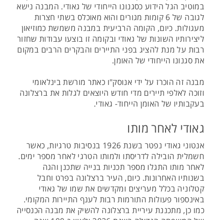
במוטיב הגל הידוע כסגנונו הייחודי של גאודי. המבנה נישא
לגובה של 6 קומות מגורים והוא מאוכלס בשתי חצרות
מעגולות. כיום, הקומה הרביעית במבנה משמשת כמוזיאון
ליצירותיו השונות של גאודי ובקומה זו בוצעו עבודות שחזור
רבות על מנת להציג בפני התיירים והבקרים הרבים במקום
את סגנונו הייחודי של האומן.
מבנה זה הוכרז על ידי אנוסק"ו כאתר מורשת בינלאומי
וזוכה לאלפי תיירים מדי חודש היוצאים לגלות את ברצלונה
בעקבותיו של האומן הייחוד- גאודי.
גאודי לאחר מותו
אנטוני גאודי נפטר בשנת 1926 בנסיבות טרגיות, כאשר
חשמלית הובילה לדריסתו ולמותו הטרגי לאחר מספר ימים.
לאחר מותו התגלו מספר תכניות בנייה שתכנן והגה
בשנותיו האחרונות. כיום, העיר ברצלונה בפרט וחבל
קטלוניה בכלל מעריצים ומקדשים את שמו של גאודי
באינספור פעולות התורמות רבות לענף התיירות המקומי.
כמו כן, מתכננת עיריית ברצלונה להשיק את מבנה הכנסייה