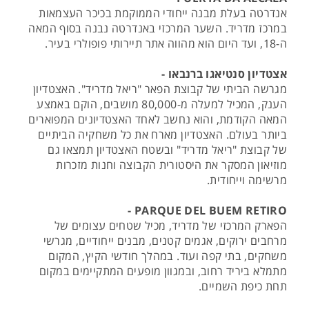
אנדרטה בעלת מבנה ייחודי הממוקמת בכיכר העצמאות
במרכז מדריד. השער המרכזי באנדרטה נבנה בסוף המאה
ה-18, ועד היום הוא מהווה אתר תיירותי פופולרי בעיר.
אצטדיון סנטיאגו ברנבאו -
מגרשה הביתי של קבוצת הפאר "ריאל מדריד". האצטדיון
הענק, המכיל למעלה מ-80,000 מושבים, הוקם באמצע
המאה הקודמת, והוא נחשב לאחד האצטדיונים המפוארים
ביותר בעולם. האצטדיון מארח את כל משחקיה הביתיים
של קבוצת "ריאל מדריד" ובשטח האצטדיון תמצאו גם
מוזיאון המסקר את היסטורית הקבוצה וחנות מזכרות
מרשימה וייחודית.
PARQUE DEL BUEM RETIRO -
הפארק המרכזי של מדריד, מכיל שטחים עצומים של
מרחבים ירוקים, אגמים קטנים, מבנים ייחודיים, מגרשי
משחקים, בתי קפה ועוד. במהלך חודשי הקיץ, המקום
מתמלא ביריד רחוב, ובמגוון מופעים המתקיימים במקום
תחת כיפת השמיים.