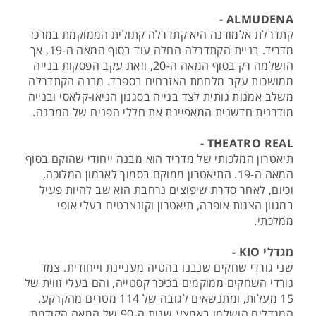
ALMUDENA -
קתדרלת אלמודנה היא קתדרלה קתולית הממוקמת במרכז
מדריד. בניית הקתדרלה החלה עוד בסוף המאה ה-19, אך
הושלמה רק בסוף המאה ה-20, וזאת עקב הפסקות בנייה
ממושכות עקב מלחמת האזרחים בספרד. מבנה הקתדרלה
משלב אמנות גותית לצד בנייה בסגנון הניאו-קלאסי ובנייה
מודרנית חדשנית המאפיינת את חללי הפנים של המבנה.
THEATRO REAL -
תיאטרון המלכותי של מדריד הוא מבנה ייחודי שהוקם בסוף
המאה ה-19. התיאטרון ממוקם בסמוך לארמון המלוכה,
וכיום, לאחר סדרת שיפוצים נרחבת הוא שב להיות פעיל
במגוון הצגות אופרה, תיאטרון וקונצרטים בעלי אופי
ממלכתי.
מגדלי KIO -
שני גורדי שחקים שנבנו בהטיה מעניינת וייחודית. צמד
גורדי השחקים ממוקמים בכיכר קסטייה, והם בעלי זווית של
15 מעלות, ומתנשאים לגובה של 114 מטרים מהקרקע.
המגדלים הושלמו באמצע שנות ה-90 של המאה הקודמת,