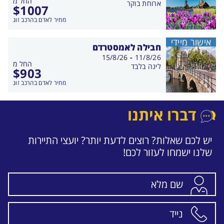
החל מ
התאריכים,
ארוחת בוקר
$
1007
מחיר לאדם בהרכב זוג
אישור מיידי
חבילה לאמסטרדם
בין
15/8/26
-
11/8/26
החל מ
התאריכים,
לינה בלבד
$
903
מחיר לאדם בהרכב זוג
דברו איתנו
יש לכם שאלות? רוצים לדעת יותר? יועצי התיירות
שלנו ישמחו לעזור לכם!