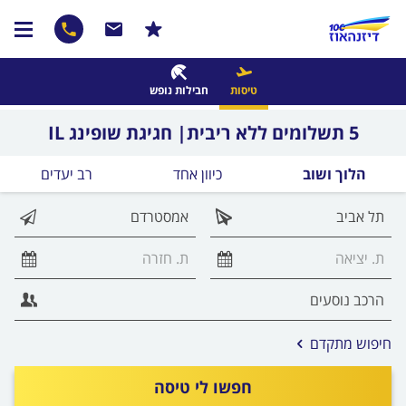
טיסות
חבילות נופש
5 תשלומים ללא ריבית| חגיגת שופינג IL
הלוך ושוב
כיוון אחד
רב יעדים
אפשרויות
חיפוש מתקדם
החיפוש
הנוספות
חפשו לי טיסה
מוצגות