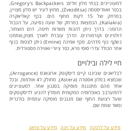
למעוניינים בבתי מלון זולים: Gregory's Backpackers,
בכפר זאוודיסטסה (Zvezditsa), מחוץ לעיר יש מלון מצויין,
במרחק של 15 דקות מחוף הים. בכף קאליאקרה
(Kaliakra), הנמצאת במרחק של שעה נסיעה, על הגבול
הרומני. בדרך ניתן להנות משדות חיטה, הים השחור,
דולפינים וקורמורנים. הדרך עוברת לאורך מצוק,שממנו
נשקף נוף מדהים. מכף אמינה (Emine) ניתן לצפות בנוף
אחר הכולל עדרי סוסי פרא, כפר ציורי ואווירה פסטורלית.
חיי לילה ובילויים
לבליאנים שביננו קיים דיסקוטק ארוגאנס (Arrogance),
שנמצא במלון אסטרה (Astera), מחולק ל4 אולמות, ובכל
אחד מהם מתנגנת מוסיקה בסגנון אחר. למעוניינים
להתערבב באוכלוסיה המקומית מומלץ להגיע לדיסקוטקים
שעל רצועת החוף שם מנגנים מוסיקה עממית בולגרית
ומאד שמח שם.
מידע על לרנקה
מידע על וינה
מידע על פראג