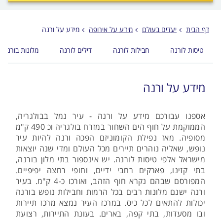
לפני
הכפתור
דף הבית
יעדים בעולם
מידע על אירופה
מידע על ורנה
טיסות לורנה
חבילות לורנה
דילים לורנה
מלונות בורנה
מידע על ורנה
אספנו עבורכם מידע על ורנה - עיר נמל בבולגריה,
הממוקמת על חוף הים השחור במזרח בולגריה וכ 490 ק"מ
מסופיה. מאז נפילת הקומוניזם הפכה ורנה להיות עיר
נופש, שאליה נוהרים תיירים מכל העולם ומדי שנה יוצאות
מישראל אלפי טיסות לורנה. יש אינספור בתי מלון בורנה,
בתי קזינו, פארקים רחבי ידיים, וחופי רחצה יפיפיים.
המפורסם שבהם נקרא חוף הזהב, ואורכו כ-4 ק"מ. בעיר
ורנה ישנם מלונות רבים בכל הרמות וחבילות נופש בורנה
יכולות להתאים לכל כיס. במרכז העיר נמצא מרכז תיירות
ובו מסעדות, בתי קפה, בארים. בעונת התיירות, רצועת