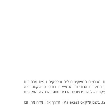
ים ומפרצים המשקיפים לים ומספקים נופים מרהיבים
ן המערות הכחולות הנמצאות בחופי פלאוקסטריצה
 בתשלום (8 אירו למבוגר, 4 אירו לילד). לקורפו מגיעם בעיקר בשל המפרצונים הרבים וחופי הרחצה המקיפים
חופי ים מומלצים: 'איוס גורדיס' (Agios Gordis), גליפדה (Glifadha) - אליו ניתן להגיע דרך כפר יפיפה, שאסור להחמיצו, בשם פלקאס (Palekas). הדרך אליו מדהימה, ובו