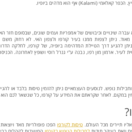
K) אף הוא מדהים ביופיו.
פו התחילה במאה ה-I לספירה. היא עברה שינויים וכיבושים של אמפריות ועמים שונים, ש
מאוד. ניתן לצפות ממנו בעיר קורפו ולצפון האי. לא רחוק משם 
יתן להגיע דרך הטיילת המדהימה ביופיה, של קורפו, לחלקה הדרומי
 לעיר. ארמון מון רפו, נבנה ע"י גנרל רוסי ושופץ לאחרונה. הכני
ילות נופש. לנוסעים העצמאיים ניתן להזמין טיסות בלבד או להגיע ל
ין במקום. לאחר שקראתם את המידע על קורפו, כל שנשאר לכם הוא לה
?
אליו תיירים מכל העולם.
טיסות לקורפו
הפכו פופולריות מאד ויוצאות 
ים וזאת בעיקר תודות
לחבילות הנופש בקורפו
המיועדות לקהלים רבים