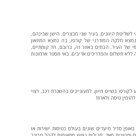
בסופם חזר האי לשליטת היוונים. בעיר שני מבצרים. הישן שבינהם,
נמצא חלקה המודרני של קורפו, בה נמצא המוזאון
 של העיר. הבתים באזור זה, ברובם, חד קומתיים,
סה ללא תשלום והמדריכים אדיבים. באי מספר ארמונות
קורפו בשייט מיוון. למעוניינים בהשכרת רכב, רצוי
זמין טיסה ולארוז!
באופן סדיר מיעדים שונים בעולם כטיסות ישירות או
 ומגוונים מאד. חבילות נופש מתאימות לקהל מבוגר