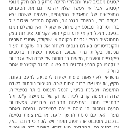
קטנים מסביב לעיר ומסלולי הליכה מרתקים הם חלק מנופי
קטניה. אבל אי אפשר שלא להזכיר גם את הטעמים
המופלאים של המאכלים המקומיים, טעמים ששמם יצא
בעולם כולו, במיוחד הגרניטה, משקה המזכיר שילוב של
ברד וסורבה, מבוסס יין, פירות או שוקולד ואין מושלם ממנו
בטעם. מאכל מקומי ידוע נוסף הוא הקנלוני, צינורות בצק
מממולאים במילוי גבינת ריקוטה או שוקולד, שטובי השפים
והקונדיטורים בעולם מנסים לשחזר את מה שזקנות העיר
מכינות בקלות מדי שבוע. הפסטות עשירות ברטבים
פיקנטיים וסוערים, מלאים בניחוחות של שדה ושל עגבניות
שנקטפו רק הרגע והדגים הם פשוט חגיגה קולינרית אחת
גדולה.
מישראל לא יוצאות טיסות ישירת לקטניה, למעט בעונת
הקיץ, אז יהיו אלו לרוב טיסות שכר. הטיסות נוחתות בשדה
התעופה 'וינצ'נזו בליני', הנמל העמוס ביותר בסיציליה.
שדה התעופה קרוב לעיר, מרחק של כחמישה ק"מ, וקל
להתנייד ממנו באמצעות תחבורה ציבורית. אפשרויות
הגעה נוספות הן טיסה ישירה לסיציליה ונחיתה באחת
מערי האי, עם טיסת המשך ליעד, או באמצעות נסיעה
ברכבת, אוטובוס או רחפת, מאחר ויש לזכור כי מדובר באי,
וכן במעבורת. ההמלצה היא דווקא לשכור רכב שיאפשר