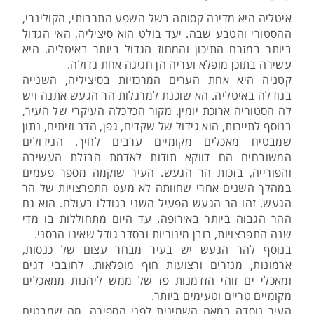
איטליה היא מדינה קסומה בשל השפע התרבותי, הקולינרי,
ההסטורי והטבע שבה. יעד בולט הוא סיציליה, האי הגדול
ביותר במזרח התיכון והמחוז הגדול ביותר באיטליה. היא
עשירה בתוכן מופלא ועריה הן חגיגה אחת גדולה.
קטניה היא אחת הערים המרכזיות בסיציליה, השנייה
בגודלה באיטליה. הא שוכנת למרגלות הר הגעש אתנה ויש
לה הסטוריה ארוכת יומין. מקור הכלכלה העיקרי של העיר,
בנוסף לתיירות, הוא גידול של שקדים, גפן, הדר וזיתים, נתון
שמבטיח מאכלים מקומיים ערבים לחיך. הגידולים
המשובחים הם דווקא תודות לאדמת הבזלת העשירה
והפורייה, בזכות הר הגעש. העיר שוקמה מספר פעמים
במהלך השנים אחרי שחוותה לא מעט התפרצויות של הר
הגעש. זהו הר הגעש הפעיל השני בגודלו בעולם. הוא גם
ההר הגבוה ביותר באירופה. עד היום מתחוללות בו מדי
שנה התפרצויות, רובן מינוריות ובסדר גודל שאינו הרסני.
בנוסף להר הגעש יש בעיר מבחר עצום של כנסות,
ארמונות, מנזרים ורצועות חוף מופלאות. לחובבי דגים
ומאכלי ים זוהי הזדמנות פז של ממש ליהנות ממאכלים
מקומיים טריים וטעימים ביותר.
העיר נוסדה במאה השמינית לפני הספירה, מה שמבטיח