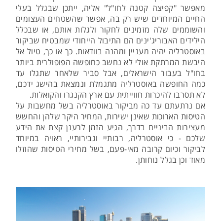
מאפשר "קפיצה קטנה לחו"ל" אליה, ייתכן שבגלל בעלי
החיים המיוחדים שיש רק בה, אפשר שהשטחים העצומים
והשוממים שלה מזמינים לחקור ולגלות אותם, או שבכלל
הילידים האבוריג'ינים הם התיבול הייחודי שמבטיח שביקור
באוסטרליה יהיה מעניין ומהנה בוודאות. כך או כך, טיול אל
היבשת המרתקת אולי לא נחשב כחופשה הפופולרית ביותר
בחו"ל בעבור הישראלים, אבל סביר שלאחר שתגלו עד
כמה החופשה באוסטרליה מתגמלת ונמצאת בהישג ידכם,
לא תסרבו להיכרות חווייתית עם ארץ הקנגרו והקואלות.
אם נרתעתם עד כה מביקור באוסטרליה בשל מחשבות על
הטיסות הארוכות שאינן ישירות, המחיר היקר שלהן והחשש
מעצירות הביניים בדרך, הגיע הזמן לרענן קצת את הידע
שלכם - כי אוסטרליה, רבותיי וגבירותיי, ראויה במיוחד
לביקור וכיום קרובה מאי-פעם, בשל מחירי הטיסות שהוזלו
מאוד וכן בגלל נוחותן.