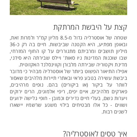
קצת על היבשת המרתקת
שטחה של אוסטרליה גדול מ-8.5 מליון קמ"ר ולמרות זאת,
ובאופן מפתיע, היא הקטנה שביבשות. חיים בה רק כ-36
מיליון תושבים ומרביתם מתגוררים על קו החוף המזרחי,
שבו שוכנות המדינות ניו סאות' ויילס שבירתה היא סידני,
מדינת ויקטוריה שבירתה מלבורן וקווינסלנד האקזוטית.
אפילו התיאור הפשוט ביותר של אוסטרליה מבהיר כי מדובר
ביבשת עשירה בטבע פראי ובאתרי תיירות מלהיבים שאסור
לוותר על ביקור (או ביקורים) בהם. נופים מרהיבים,
פארקים מלהיבים, איים יפים, ריפי אלמוגים, הרים ירוקים
ויערות גשם, בעלי חיים נדירים וכמובן - חופי גלישה ידועים
ושווים - כל אלו מבטיחים בילוי משגע שרשמיו יישארו
לשנים רבות.
איך טסים לאוסטרליה?