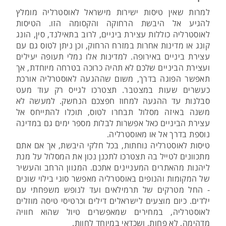
למרות שאין טיסות ישירות מישראל לאוסטרליה מומלץ
להגיע אל היבשת הרחוקה והקסומה הזו. הטיסות
לאוסטרליה כוללות עצירת ביניים, לרוב בתאילנד, סין, הונג
קונג או מדינות אחרות במזרח הרחוק, וכן ניתן לטוס גם עם
עצירת ביניים באירופה. למדינות אלו נמלי תעופה יעילים
ועצירת הביניים שלכם לא תהיה כרוכה בטרחה מיוחדת, אך
תאפשר הפוגה בדרך, משום שההגעה לאוסטרליה אורכת
כעשרים שעות במצטבר. תצטרכו לגייס רק עוד מעט
סבלנות עד ההגעה למחוז חפצכם הנחשק. למעשה לא
משנה באיזה מסלול תבחרו לטוס, תוכלו להתייחס אל
עצירת הביניים כאל אפשרות לבלות מספר ימים גם במדינה
נוספת בדרך אל או מאוסטרליה.
טיסות לאוסטרליה נוחתות, בכל חלקי היבשת, אך אם אתם
מתכוונים לטייל בה תצטרכו לתכנן נכון את המסלול על מנת
ליהנות מהאתרים המעניינים אתכם. המגוון הרחב והעשיר
של המקומות והנופים באוסטרליה מאפשר סוגי בילוי שונים
- החל מטרקים של תרמילאים ועד לנופש משפחתי עם
ילדים. כיום מוצעים לישראלים דילים וכרטיסי טיסה מוזלים
לאוסטרליה, במחירים שמאפשרים טיול שהוא חוויה
מדהימה, לא פחות, ושכדאי במיוחד לחוות.