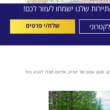
יירות שלנו ישמחו לעזור לכם!
ין
12/8/26
-
08/8/2
תאריכים,
יסת שכר
TUS AIRWAY
שלח/י פרטים
 מגוון עצום של יעדים, אליהם תוכלו להגיע בזול