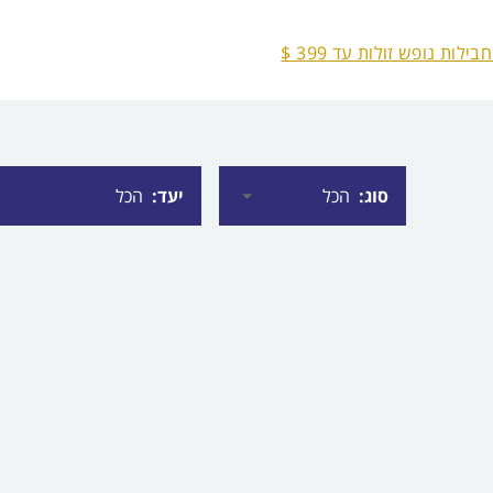
בילות נופש זולות עד 399 $
סוג
יעד