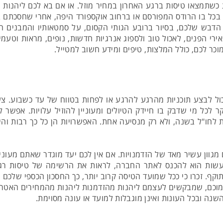
כשתמצאו טיסות ברגע האחרון במחיר מוזל. או אם בא לכם ליהנות מ
 בכל בו הרודס המפורסם או ברחוב אוקספורד היפה, אחרי שחסכתם ב
דבש שלכם, בסיור ברובע הגותי הקסום, על סמטאותיו והמבנים הצ
י הפנים, לאכול טוב ולספוג אנרגיות חדשות, נופים, מראות וטעמים
וכר לכם, כולל המלצות, טיפים ומידע חשוב למטייל.
ול לבצע תוכניות מהרגע להרגע או לפחות בטווח של עד כשבוע. צעי
ר לכל מי שדבק בו חיידק הטיולים ומעוניין להוזיל עלויות. אפשר
ת לחו"ל בשנה, ולא רק מנסיעה אחת. האפשרויות הן כל כך רבות וה
ם מגוון עשיר מאד של הזדמנויות. אם אין לכם יעד מוגדר שאתם מעוניי
עשות הוא להכנס לאתר החברה, לראות את הרשימה של טיסות רגע
קף. זכרו כי ככל שמועד הטיסה קרוב יותר, כך החסכון הכספי שלכם 
כמוכם, שמבקשים לעצמם ליהנות מהזדמנות ליהנות מהמחירים האטרק
ה ובכל העונות ואינן מוגבלות למועד או עונה מסוימת.