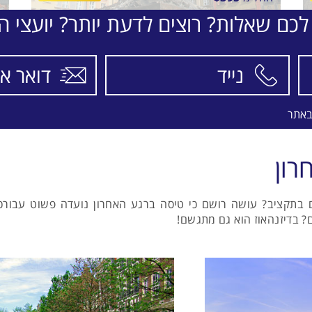
לכם שאלות? רוצים לדעת יותר? יועצי הת
בין
ב
6
30/8/26
-
10/8/26
התאריכים,
ה
טיסת שכר
ט
S
ENTER AIR
באתר
רון
 בתקציב? עושה רושם כי טיסה ברגע האחרון נועדה פשוט עבורכם.
? בדיזנהאוז הוא גם מתגשם!