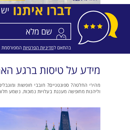
דברו איתנו
יש 
בין
16/8/26
-
13/8/26
התאריכים,
טיסת LOW COST
WIZZ
בהתאם ל
מדיניות הפרטיות
המפורסמת 
מידע על טיסות ברגע האח
מהירי החלטה? ספונטניים? חובבי חופשות ומוגבלים
וליהנות מחופשה מענגת בעלויות נמוכות. נשמע חלום