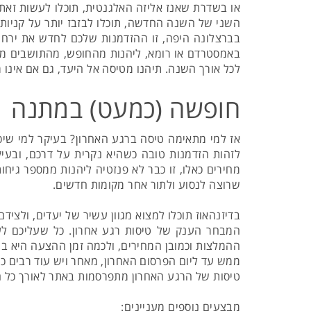
או בשדרת שאנז אליזה האלגנטית, תוכלו לעשות זאת 
השני של השנה החדשה, תוכלו לבזבז יותר על קניות
בברצלונה היפה, זו ההזדמנות שלכם לחדש את ירח ה
באמסטרדם או רומא, ליהנות מהחופש, מהתושבים מאיר
לכל אורך השנה. תיהנו מטיסה אל היעד, גם אם אינו מ
חופשה (כמעט) במתנה
אז למי מתאימה טיסה ברגע האחרון? בעיקר למי שיכ
לזהות הזדמנות טובה כשהיא נקרית על דרכם, ובעיק
מחירים כאלו, זו כבר לא פנזטיה ליהנות ממספר גיחו
שרוצה לנסוע ולתור אחר מקומות חדשים.
בדיזנהאוז תוכלו למצוא מגוון עשיר של יעדים, ולציד
המבחר הענק של טיסות רגע אחרון. כל שעליכם ל
ההמלצות וכמובן המחירים, ולכמה זמן ההצעה היא בתו
ממש עד ליום הפרסום האחרון, מאחר ויש עוד רבים 
טיסות של הרגע האחרון מתפרסמות באתר לאורך כל השנ
מבצעים נוספים מעניינים: