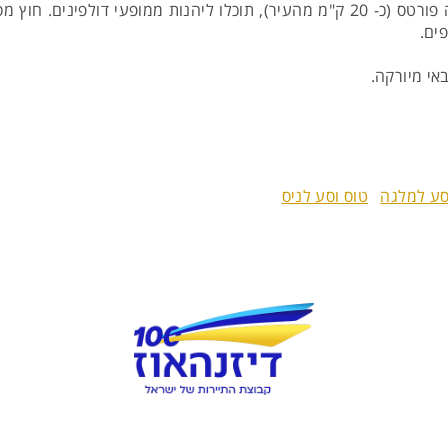
(20 דקות נסיעה דרומית – מערבית לפלמה). במרינה פורטס (כ- 20 ק"מ מהעיר), תוכלו ל
ים.
אי מיורקה.
סע למלגה
טוס וסע לניס