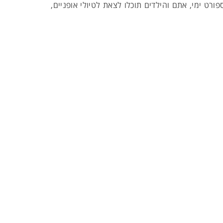
יהנות ממופעי דולפינים. חוץ מספורט ימי, אתם והילדים תוכלו לצאת לטיולי אופניים,