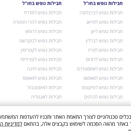
חבילות נופש בחו"ל
חבילות נופש בחו"ל
חבילות נופש לברצלונה
חבילות נופש למדריד
חבילות נופש לפראג
חבילות נופש להרי הטטרה
חבילות נופש ליוון
חבילות נופש לרומא
חבילות נופש לברלין
חבילות נופש לבוקרשט
חבילות נופש לפריז
חבילות נופש לקפריסין
חבילות נופש לרודוס
חבילות נופש לטביליסי
חבילות נופש לאמסטרדם
חבילות נופש לוינה
חבילות נופש לסאמוס
חבילות נופש לפאפוס
חבילות נופש למיקונוס
חבילות לאיסטנבול
חבילות נופש לכרתים
חבילות לאנטליה
תר עושה שימוש בקבצי Cookies ובכלים טכנולוגיים לצורך התאמת האתר ותכניו להעדפות ה
ות שמירת פרטיות
אודותינו
תנאי שימוש
ביטול הזמנה
מועדון ה
שך באתר מהווה הסכמה לשימוש בקבצים אלה, בהתאם
למדיניות ה
.