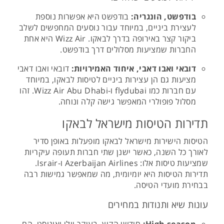
בודפשט, הונגריה:
בודפשט היא אפשרות נוספת
לעצירת ביניים, במיוחד עבור נוסעים המחפשים לשלב
ביקור קצר באירופה בדרך לבאקו. Wizz Air היא אחת
החברות שמציעות מסלולים דרך בודפשט.
דובאי ואבו דאבי, איחוד האמירויות:
דובאי ואבו דאבי
מציעות גם הן עצירות ביניים לטיסות לבאקו, במיוחד
עם חברות כמו flydubai ו-Wizz Air Abu Dhabi. זהו
מסלול פופולרי המאפשר גישה קלה ונוחה.
תדירות הטיסות מישראל לבאקו
הטיסות הישירות מישראל לבאקו מופעלות באופן סדיר
לאורך כל השנה, כאשר ישנן שתי חברות תעופה עיקריות
שמציעות טיסות אלו: Azerbaijan Airlines ו-Israir.
תדירות הטיסות היא יומיומית, מה שמאפשר גמישות רבה
בבחירת מועדי הטיסה.
עונות שיא ותנודות במחירים