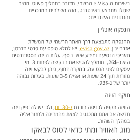
בשירות ה-e-Visa הרשמי. מדובר בתהליך פשוט ומהיר
שכולו מתבצע באינטרנט. הנה השלבים המרכזיים
והנתונים העדכניים:
הנפקה אונליין
ההנפקה מתבצעת דרך האתר הרשמי של ממשלת
אזרבייג'ן,
evisa.gov.az
. יש למלא טופס עם פרטי הדרכון,
תאריכי הנסיעה ומידע אישי נוסף. עלות הויזה הסטנדרטית
היא כ-26$, ומומלץ להגיש את הבקשה לפחות 3 ימי
עסקים לפני הנסיעה. במקרה דחוף, ניתן לבקש ויזה
מזורזת תוך 24 שעות או אפילו 3-5 שעות, בעלות גבוהה
יותר של כ-93$​.
תוקף הויזה
הוויזה תקפה לכניסה בודדת
ל-30 יום
, ולכן יש להנפיק ויזה
חדשה אם אתם מתכננים לצאת מהמדינה ולחזור אליה
במהלך השהות.
מזג האוויר ומתי כדאי לטוס לבאקו