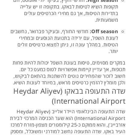
High season:
חודשי הקיץ, בעיקר יולי ואוגוסט, הם
תקופות השיא לטיסות לבאקו. בתקופה זו יש עלייה
בתדירות הטיסות, אך גם מחירי הכרטיסים עולים
משמעותית.
Off season:
חודשי החורף, ובעיקר פברואר, נחשבים
לעונת השפל, עם ירידה בתנועת הנוסעים ובמחירי
הטיסות. במהלך עונה זו, ניתן למצוא כרטיסים זולים
יותר.
במקרים מסוימים, טיסות בעונת השפל יכולות להיות פחות
תכופות, אך עדיין קיימות אפשרויות לטוס כמעט כל יום.
חשוב לזכור שהמחירים נוטים להשתנות בהתאם לביקוש,
ולכן מומלץ להזמין כרטיסים מראש, במיוחד לעונות השיא​.
שדה התעופה בבאקו (Heydar Aliyev
International Airport)
שדה התעופה הבינלאומי היידר אלייב (Heydar Aliyev
International Airport) הוא שער הכניסה המרכזי לבירת
אזרבייג'ן, והוא ממוקם כ-25 קילומטרים מצפון-מזרח למרכז
העיר באקו. שדה התעופה נחשב למודרני ומשוכלל, ומספק