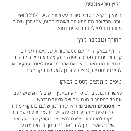
הקיץ (יוני-אוגוסט)
במהלך הקיץ, הטמפרטורות עשויות להגיע ל-32°C ואף
יותר. התקופה הזו מתאימה לאוהבי החום, אך ייתכן שיהיה
פחות נוח לטיולים ממושכים בחוץ.
החורף (נובמבר-מרץ)
החורף בבאקו קריר עם טמפרטורות שמגיעות לעיתים
קרובות מתחת לאפס. זו אינה התקופה האידיאלית לביקור
מבחינת מזג האוויר, אך אם אתם מגיעים לצורכי עסקים או
לתיירות חורפית, כדאי להתכונן למזג אוויר קר מאוד.
טיפים מומלצים לטסים לבאקו
כאשר מתכוננים לטיסה לאזרבייג'ן, חשוב לוודא שיש לכם
את כל המסמכים הנחוצים ואת הציוד הנדרש:
מסמכים חשובים:
ודאו שהדרכון שלכם בתוקף לפחות
6 חודשים מתאריך הנסיעה, ויש בו לפחות שני עמודים
ריקים לחותמות. עליכם להצטייד בעותק של ה-e-Visa
שלכם, אשר ניתן לקבל אונליין בתוך 3 ימים מרגע