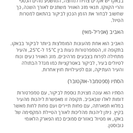
בבאקו יש אקלים צחיח למחצה, המושפע מהים הכספי
והרי הקווקז. תנאי מזג האוויר משתנים לאורך השנה, כך
שחשוב לבחור את הזמן הנכון לביקור בהתאם למטרות
הטיול.
האביב (אפריל-מאי)
האביב הוא אחת מהעונות המומלצות ביותר לביקור בבאקו.
בתקופה זו, הטמפרטורות נעות בין 15°C ל-25°C, והעיר
מתחילה לפרוח בצבעים מרהיבים. מזג האוויר נעים ונוח
לטיולים בעיר, לביקור באטרקציות כמו מגדל הבתולה
והעיר העתיקה, וגם לפעילויות חוץ אחרות.
הסתיו (ספטמבר-אוקטובר)
הסתיו הוא עונה מצוינת נוספת לביקור, עם טמפרטורות
דומות לאלו שבאביב. תקופה זו מאפשרת ליהנות מהעיר
במלוא תפארתה, עם פחות תיירים ועם פחות לחות מאשר
בקיץ. ניתן ליהנות מהליכות לאורך הטיילת המקסימה של
באקו, או מטיול באזורים סמוכים כמו הפארק הלאומי
גובוסטן.