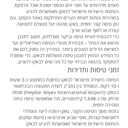
חופים מדהימים על חופי הים הכספי וסצנת אוכל מרתקת.
הטיסות הישירות מישראל לבאקו מאפשרות להגיע
במהירות ונוחות לאחת הערים המרתקות באזור הקווקז. עם
זמן טיסה קצר יחסית, באקו מהווה יעד מושלם לחופשה
קצרה או לסוף שבוע ארוך.
כדי להבטיח חוויית טיסה וביקור מוצלחים, חשוב לתכנן
מראש את הטיול – מבחירת מועדי הטיסה האידיאליים ועד
למציאת הדילים הטובים ביותר. במדריך זה נספק לכם את
כל המידע הנחוץ לתכנון טיסה מושלמת לבאקו, כדי שתוכלו
להתמקד בהנאה ובגילוי של כל מה שיש לבאקו להציע.
זמני טיסות ותדירות
הטיסה הישירה מישראל לבאקו נמשכת בממוצע כ-3 שעות
ו-10 דקות. המסלול בין נתב"ג לשדה התעופה הבינלאומי
בבאקו (Heydar Aliyev International Airport) מכסה
מרחק של כ-1,648 קילומטרים, מה שמאפשר טיסה נוחה
ומהירה יחסית.
בזכות משך הטיסה הקצר, באקו הפכה ליעד פופולרי
לחופשות קצרות, סופי שבוע ארוכים או נסיעות עסקים.
הטיסות הישירות מישראל מאפשרות להגיע לבאקו