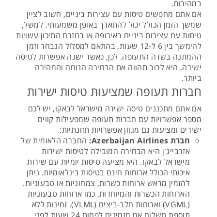
במהירות.
אם אתם מחפשים טיסות עם עצירות ביניים, חשוב לציין
שמשך הזמן הכולל יכול להתארך באופן משמעותי. למשל,
טיסות עם עצירות ביניים באירופה או במזרח התיכון עשויות
להימשך בין 6 ל-12 שעות, בהתאם למסלול הנבחר וזמן
ההמתנה בשדה התעופה. לכן, כאשר ישנה אפשרות לטיסה
ישירה, היא לרוב תהווה את הבחירה הנוחה והמהירה
ביותר.
חברות תעופה שמציעות טיסות ישירות
אם אתם מתכננים טיסה ישירה מישראל לבאקו, יש לכם
מספר אפשרויות עם חברות תעופה שמפעילות קווים
ישירים ומציעות גם מגוון אפשרויות תזונתיות:
חברת Azerbaijan Airlines:
החברה הלאומית של
אזרבייג'ן היא הבחירה המובילה לטיסות ישירות
מישראל לבאקו. היא מציעה טיסות יומיות עם שירות
איכותי הכולל ארוחות חינם בטיסות בינלאומיות. ניתן
להזמין מראש ארוחות כשרות, צמחוניות או טבעוניות.
הארוחות הכשרות והמיוחדות, כמו ארוחות טבעוניות
(VGML) וארוחות חלב-ביצים (VLML), זמינות ללא
תוספת תשלום אם מזמינים לפחות 24 שעות לפני