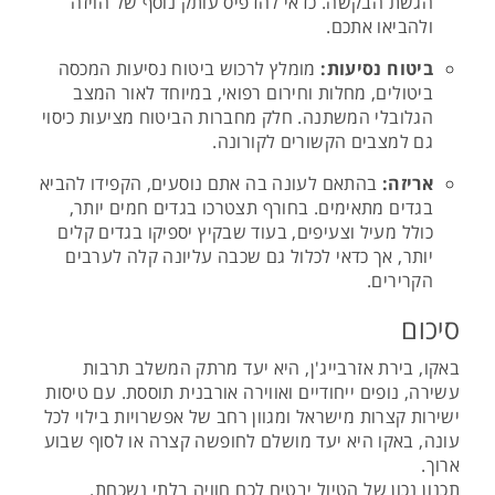
הגשת הבקשה. כדאי להדפיס עותק נוסף של הויזה
ולהביאו אתכם.
ביטוח נסיעות:
מומלץ לרכוש ביטוח נסיעות המכסה
ביטולים, מחלות וחירום רפואי, במיוחד לאור המצב
הגלובלי המשתנה. חלק מחברות הביטוח מציעות כיסוי
גם למצבים הקשורים לקורונה.
אריזה:
בהתאם לעונה בה אתם נוסעים, הקפידו להביא
בגדים מתאימים. בחורף תצטרכו בגדים חמים יותר,
כולל מעיל וצעיפים, בעוד שבקיץ יספיקו בגדים קלים
יותר, אך כדאי לכלול גם שכבה עליונה קלה לערבים
הקרירים.
סיכום
באקו, בירת אזרבייג'ן, היא יעד מרתק המשלב תרבות
עשירה, נופים ייחודיים ואווירה אורבנית תוססת. עם טיסות
ישירות קצרות מישראל ומגוון רחב של אפשרויות בילוי לכל
עונה, באקו היא יעד מושלם לחופשה קצרה או לסוף שבוע
ארוך.
תכנון נכון של הטיול יבטיח לכם חוויה בלתי נשכחת.