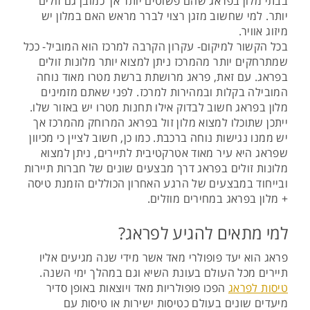
בבתי מלון בפראג שהם פשוטים יותר אך כמובן גם זולים
יותר. למי שחשוב מזגן רצוי לברר מראש האם במלון יש
מיזוג אוויר.
בכל הקשור למיקום- עקרון הקרבה למרכז הוא המוביל- ככל
שמתרחקים יותר מהמרכז ניתן למצוא יותר מלונות זולים
בפראג. עם זאת, פראג מרושתת ברשת מטרו מאוד נוחה
המובילה בקלות ובמהירות למרכז. לפני שאתם מזמינים
מלון בפראג חשוב לבדוק אילו תחנות מטרו יש באזור שלו.
ייתכן שתוכלו למצוא מלון זול בפראג המרוחק מהמרכז אך
יש ממנו נגישות נוחה ברכבת. כמו כן, חשוב לציין כי מכיוון
שפראג היא עיר מאוד אטרקטיבית לתיירים, ניתן למצוא
מלונות זולים בפראג דרך מבצעים שונים של חברות תיירות
ובייחוד במבצעים של הרגע האחרון הכוללים הזמנת טיסה
+ מלון בפראג במחירים מוזלים.
למי מתאים להגיע לפראג?
פראג הוא יעד פופולרי מאד אשר מידי שנה מגיעים אליו
תיירים מכל העולם בעונת השיא וגם במהלך ימי השנה.
טיסות לפראג
הפכו פופולריות מאד ויוצאות באופן סדיר
מיעדים שונים בעולם כטיסות ישירות או טיסות עם