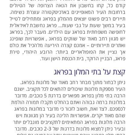
קודם כל, קחו בחשבון את הנאה הצרופה של הטיולים
ברחובות העיר המאופיינים בארכיטקטורה עוצרת נשימה.
תיירים רבים פשוט יוצאים מהמלון בפראג ומתחילים לטייל
בעיר במשך שעות על גבי שעות... פראג נחשבת לאידאלית
לחופשה משפחתית בפראג עם הילדים. מעבר לכך, בפראג
יש מגוון רחב מאוד של שווקים בפראג , אפשרויות שופינג
ואתרים תיירותיים – אמנם קצרה היריעה מלהכיל את כולם
אך נציין את הפופולאריים ביותר: הרובע היהודי, טירת
פראג, הבניין הרוקד, בית הכנסת הישן ועוד.
קצת על בתי המלון בפראג
ניתן לבחור מתוך מבחר רחב מאוד של מלונות בפראג.
העיר מספקת מלונות שיכולים להתאים לכל תקציב. ישנם
הרבה בתי מלון בפראג מפוארים בדרגת 5 כוכבים. מדובר
במלונות ברמה גבוהה ואתם בהחלט תקבלו תמורה הולמת
לכספכם. לצד זאת, חשוב לזכור כי מדובר במלונות בפראג
שהם מאוד יקרים. אפשרויות הלינה בעיר הן מגוונות ויש
הרבה מלונות בפראג המתאימים לתקציבים מוגבלים יותר
ובעיר ניתן למצוא מלונות בדרגות של 2-3 כוכבים. מדובר