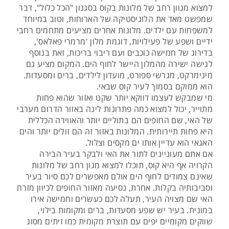
למצוא מגוון רחב של מלונות בקוס בסגנון "הכל כלול", דבר
שמפשט מאד את הלוגיסטיקה של הארוחות, וטוב במיוחד
למשפחות עם ילדים. מלונות אחרים מציעים מתחמים רחבי
ידיים ושפע של פעילויות, דוגמת מלון 'מרמרי פאלאס',
בדירוג של חמישה כוכבים ועם ריבוי בריכות, זאת בנוסף
לגישה ישירה מהמלון היישר לחוף הים. המקום מציע גם
מינימרקט, מגרשי ספורט, מועדון לילדים, ברים ומסעדות.
הוא ממוקם בסמוך לעיר קוס שבאי.
מי שמבקש לעצמו דווקא יותר שקט ואזור שהוא פחות
מתוייר, יכול למצוא כמה פתרונות לינה באזור הדרום מערבי
של האי, שם החופים הם בתוליים יותר והאווירה הכללית
היא פחות תיירותית. המלונות באזור זה הם זולים יותר והים
האגאי הוא עדיין אותו ים מקסים וצלול.
אם אתם מעוניינים לתור את האי ולבקר בעיר הבירה
הקרויה אף היא קוס, תוכלו למצוא מגון רחב של מלונות
שאינם צמודים לחוף הים אולם מאפשרים לכם סיור בעיר
וסביבותיה בקלות. אחרת, נסיעה מאזור החופים לכיוון מזרח
האי שם מצויה העיר, תעלה לכם כעשרים וחמישה אירו
במונית. בעיר יש שפע מסעדות, ברים ומקומות בילוי,
שווקים מקומיים יפים עם תוצרת מקומית כמו זיתים מסוג