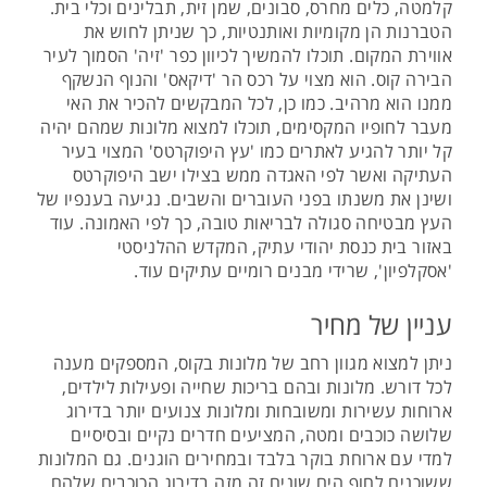
קלמטה, כלים מחרס, סבונים, שמן זית, תבלינים וכלי בית.
הטברנות הן מקומיות ואותנטיות, כך שניתן לחוש את
אווירת המקום. תוכלו להמשיך לכיוון כפר 'זיה' הסמוך לעיר
הבירה קוס. הוא מצוי על רכס הר 'דיקאס' והנוף הנשקף
ממנו הוא מרהיב. כמו כן, לכל המבקשים להכיר את האי
מעבר לחופיו המקסימים, תוכלו למצוא מלונות שמהם יהיה
קל יותר להגיע לאתרים כמו 'עץ היפוקרטס' המצוי בעיר
העתיקה ואשר לפי האגדה ממש בצילו ישב היפוקרטס
ושינן את משנתו בפני העוברים והשבים. נגיעה בענפיו של
העץ מבטיחה סגולה לבריאות טובה, כך לפי האמונה. עוד
באזור בית כנסת יהודי עתיק, המקדש ההלניסטי
'אסקלפיון', שרידי מבנים רומיים עתיקים עוד.
עניין של מחיר
ניתן למצוא מגוון רחב של מלונות בקוס, המספקים מענה
לכל דורש. מלונות ובהם בריכות שחייה ופעילות לילדים,
ארוחות עשירות ומשובחות ומלונות צנועים יותר בדירוג
שלושה כוכבים ומטה, המציעים חדרים נקיים ובסיסיים
למדי עם ארוחת בוקר בלבד ובמחירים הוגנים. גם המלונות
ששוכנים לחוף הים שונים זה מזה בדירוג הכוכבים שלהם