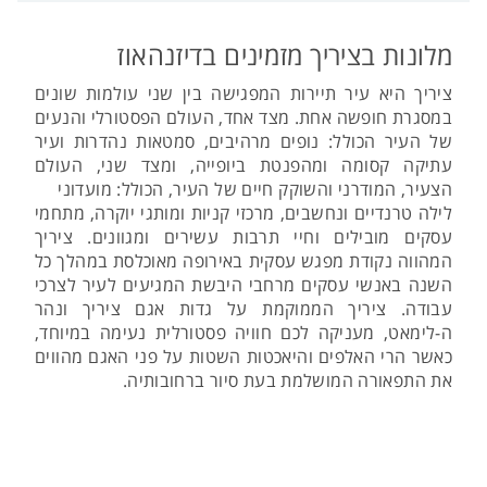
מלונות בציריך מזמינים בדיזנהאוז
ציריך היא עיר תיירות המפגישה בין שני עולמות שונים
במסגרת חופשה אחת. מצד אחד, העולם הפסטורלי והנעים
של העיר הכולל: נופים מרהיבים, סמטאות נהדרות ועיר
עתיקה קסומה ומהפנטת ביופייה, ומצד שני, העולם
הצעיר, המודרני והשוקק חיים של העיר, הכולל: מועדוני
לילה טרנדיים ונחשבים, מרכזי קניות ומותגי יוקרה, מתחמי
עסקים מובילים וחיי תרבות עשירים ומגוונים. ציריך
המהווה נקודת מפגש עסקית באירופה מאוכלסת במהלך כל
השנה באנשי עסקים מרחבי היבשת המגיעים לעיר לצרכי
עבודה. ציריך הממוקמת על גדות אגם ציריך ונהר
ה-לימאט, מעניקה לכם חוויה פסטורלית נעימה במיוחד,
כאשר הרי האלפים והיאכטות השטות על פני האגם מהווים
את התפאורה המושלמת בעת סיור ברחובותיה.