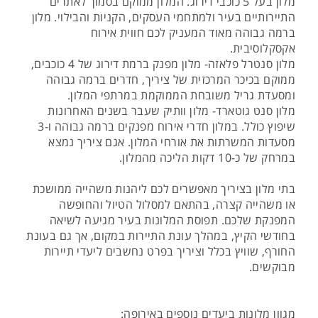
מלון בעל 5 כוכבי דירוג. המלון ממוקם בסמוך לאתרים
התיירותיים בעיר ולמתחמי העסקים, הקניות והבילוי. מלון
ברמה גבוהה מאוד המעניק לכם חווית אירוח
אקסקלוסיבית.
מלון סנטרל פלאזה- מלון מפנק ברמת דירוג של 4 כוכבים,
ממוקם בכיכר המרכזית של ציריך, חדרים ברמה גבוהה
ומסעדת גריל משובחת הממוקמת במרתפי המלון.
מלון סנט גוטארד- מלון וותיק שעבר בשנים האחרונות
שיפוץ כולל. במלון חדרי אירוח מפנקים ברמה גבוהה ו-3
מסעדות המשרתות את אורחי המלון. אגם ציריך נמצא
במרחק של כ-10 דקות הליכה מהמלון.
בתי מלון בציריך מאפשרים לכם ליהנות משהייה ממושכת
או משהייה קצרה, בהתאם למסלול הטיול והחופשה
המפנקת שלכם. תפוסת המלונות בעיר מגיעה לשיאה
בחודשי הקיץ, במהלך עונת התיירות במקום, אך גם בעונת
החורף, שוויץ בכלל וציריך בפרט נחשבים ליעדי תיירות
מבוקשים.
מגוון מלונות ביעדים נוספים באירופה: