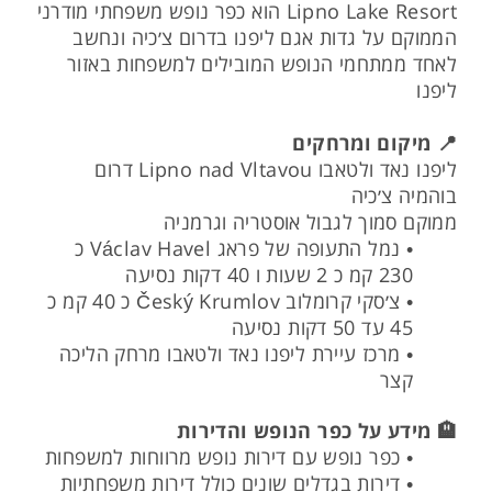
Lipno Lake Resort הוא כפר נופש משפחתי מודרני
הממוקם על גדות אגם ליפנו בדרום צ׳כיה ונחשב
לאחד ממתחמי הנופש המובילים למשפחות באזור
ליפנו
📍 מיקום ומרחקים
ליפנו נאד ולטאבו Lipno nad Vltavou דרום
בוהמיה צ׳כיה
ממוקם סמוך לגבול אוסטריה וגרמניה
• נמל התעופה של פראג Václav Havel כ
230 קמ כ 2 שעות ו 40 דקות נסיעה
• צ׳סקי קרומלוב Český Krumlov כ 40 קמ כ
45 עד 50 דקות נסיעה
• מרכז עיירת ליפנו נאד ולטאבו מרחק הליכה
קצר
🏨 מידע על כפר הנופש והדירות
• כפר נופש עם דירות נופש מרווחות למשפחות
• דירות בגדלים שונים כולל דירות משפחתיות