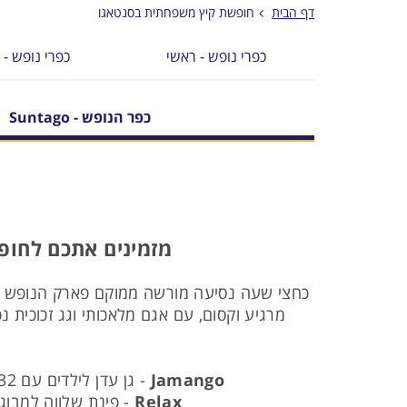
דף הבית
חופשת קיץ משפחתית בסנטאגו
כפרי נופש - ראשי
כפרי נופש - 
כפר הנופש - Suntago
מזמינים אתכם לחופ
מרגיע וקסום, עם אגם מלאכותי וגג זכוכית 
Jamango
- גן עדן לילדים עם 32 מגלשות מים מטורפות, 2,000 מטר של בריכות, כולל בריכות גלים, נהרות זרם, משחקי מים ועוד.
Relax
- פינת שלווה למבוגרים עם שירותי ספא ו-8 בריכות מי