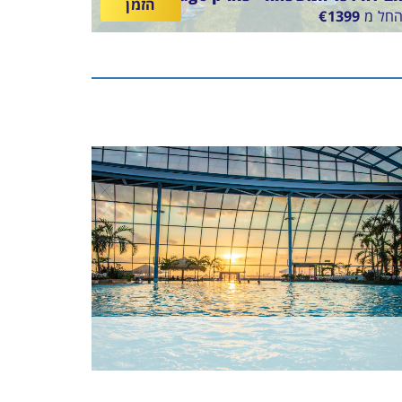
הזמן
חל מ
1399
€
SUNTAGO VILLAG
ין
11/8/2
-
18/8/26
ארוחת בוקר
תאריכים,