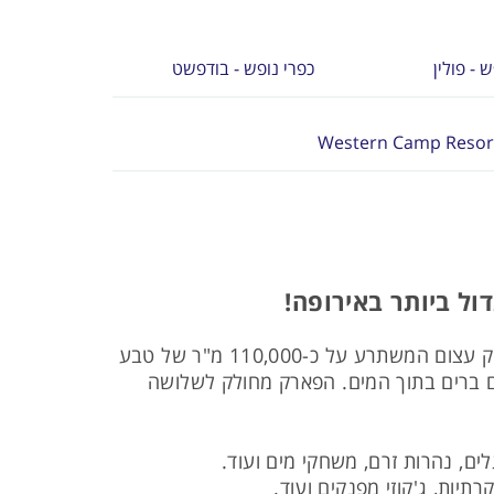
 - פולין
כפרי נופש - בודפשט
ל ביותר באירופה!
כחצי שעה נסיעה מורשה ממוקם פארק הנופש סנטאגו המציע חופשה משפחתית מושלמת לכל הגילאים. פארק עצום המשתרע על כ-110,000 מ"ר של טבע
וגם ברים בתוך המים. הפארק מחולק לשלושה