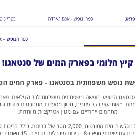
פראג
כפרי נופש - אגם גארדה
כפרי נופש
כפר הנופש – Western Camp Resort
קיץ חלומי בפארק המים של סנטאגו!
שת נופש משפחתית בסנטאגו - פארק המים הגדו
נפתח, מאות עצי דקל פזורים, מגוון מסעדות ממטבחים שונים 
מתחמים ייחודיים עם מגוון אטרקציות מיוחדות:
נרליות תרפיות, 15 סאונות יוקרתיות, ג'קוזי מפנקים ועוד.