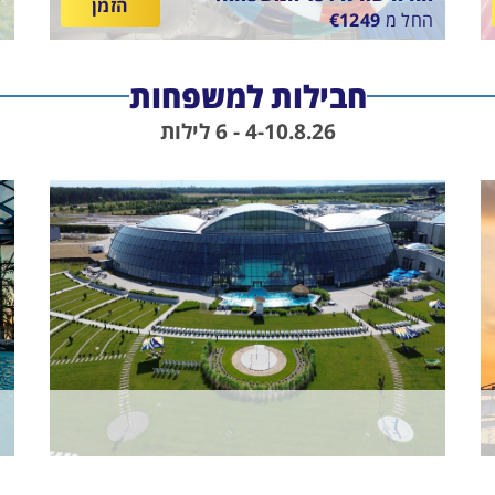
הזמן
החל מ
1249
€
ה
E
SUNTAGO VILLAGE
בין
ב
11/8/26
-
18/8/26
ארוחת בוקר
6
חבילות למשפחות
התאריכים,
ה
4-10.8.26 - 6 לילות