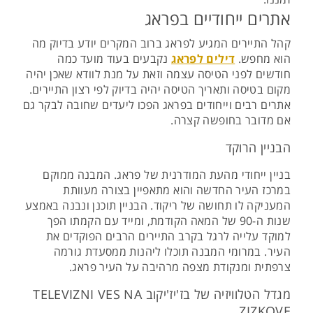
אתרים ייחודיים בפראג
קהל התיירים המגיע לפראג ברוב המקרים יודע בדיוק מה
הוא מחפש.
דילים לפראג
נקבעים בעוד מועד כמה
חודשים לפני הטיסה עצמה וזאת על מנת לוודא שאכן יהיה
מקום בטיסה ותאריך הטיסה יהיה בדיוק לפי רצון התיירים.
אתרים רבים וייחודים בפראג הפכו ליעדים שחובה לבקר גם
אם מדובר בחופשה קצרה.
הבניין הרוקד
בניין ייחודי מהעת המודרנית של פראג. המבנה ממוקם
במרכז העיר החדשה והוא מתאפיין בצורה מעוותת
המעניקה לו תחושה של ריקוד. הבניין תוכנן ונבנה באמצע
שנות ה-90 של המאה הקודמת, ומייד עם הקמתו הפך
למוקד עלייה לרגל בקרב התיירים הרבים הפוקדים את
העיר. במרומי המבנה תוכלו ליהנות ממסעדת גורמה
צרפתית ומנקודת מצפה מרהיבה על העיר פראג.
מגדל הטלוויזיה של בז'יז'יקוב TELEVIZNI VES NA
ZIZKOVE