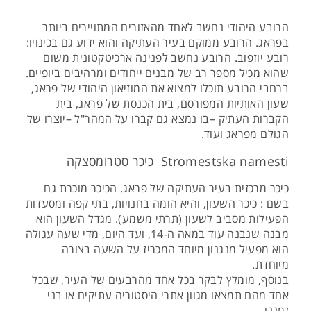
הרובע היהודי נחשב לאחד מהאזורים המתויירים ביותר
בפראג. הרובע ממוקם בעיר העתיקה והוא ידוע גם בכינויו:
רובע יוזפוב. הרובע נחשב לפנינה ארכיטקטונית משום
שהוא מכיל מספר רב של מבנים ייחודים ומרהיבים ביופיים.
ברחבי הרובע תוכלו למצוא את המוזיאון היהודי של פראג,
שעון האותיות המפורסם, בית הכנסת של פראג, בית
הקברות העתיק –בו נמצא גם קברו על המהר"ל –יוצרו של
הגולם מפראג ועוד.
Stromestska namesti כיכר סטרומסצקה
כיכר מרכזית בעיר העתיקה של פראג. הכיכר מוכרת גם
בשם : כיכר השעון, והיא הומה בחנויות, בתי קפה ומסעדות
הפעילות מסביב לשעון (תרתי משמע). מגדל השעון הוא
מבנה שנבנה עוד במאה ה-14, ועד היום, מדי שעה עגולה
הוא מפעיל מנגנון מיוחד המכריז על השעה בצורה
מיוחדת.
בנוסף, מומלץ לבקר בכל אחד מהרבעים של העיר, שבכל
אחד מהם תמצאו מגוון אתרי היסטוריה עתיקים או בני
זמננו.