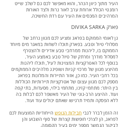
העיר מתוך כיוון הנהר, והוא מאפשר לכם גם לשלב שייט
רומנטי הכולל ארוחת ערב לאור נרות ולצד האורות
המרהיבים המכסים את העיר עם רדת החשיכה.
פארק DIVIKA SARKA
גן לאומי הממוקם בפראג ומציע לכם מגוון נרחב של
מסלולי טיול וטבע. בפארק תוכלו לשחות במאגר מים מיוחד
הממוקם בו, ליהנות ממרחבי טבע אדירים ולהצטרף
למסלול מודרך ומרתק של טיול טבע באמצע העיר.
בנוסף לכל האטרקציות המצוינות לעיל, תוכלו ליהנות
מהיצע מגוון של מרכזי קניות ושופינג מלהיבים הממוקמים
בכל רחבי העיר. כמו כן, אזור התיירות והמלונות בפראג
מספק לכם מגוון עצום של אטרקציות תיירותיות הכוללות
בין היתר: מתחמי קזינו, מתחמי בילוי, מסעדות, בתי קפה
ועוד. ההיצע הרב-גוני של העיר מאשפר לכם לבלות בה
ללא הפסקה ותמיד תרגישו שאתם יכולים עוד ועוד.
זה הזמן לברר לגבי
חבילות הנופש
הייחודיות המוצעות לכם
לפראג, הן לצרכי חופשות קצרות של סוף השבוע והן
לביקור הנמשך מספר ימים בעיר הקסומה.