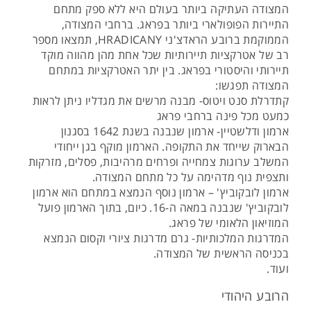
המצודה העתיקה ביותר בעולם היא ללא ספק מתחם
התיירות הפופולארי ביותר בפראג. ברחבי המצודה,
הממוקמת ברובע הראדצ'ני HRADICANY, תמצאו מספר
רב של אטרקציות תיירותיות שכל אחת מהן מהווה מוקד
תיירותי והיסטורי בפראג. בין יתר האטרקציות במתחם
המצודה תפגשו:
קתדרלת סנט ויטוס- מבנה מרשים את מגדליו ניתן לראות
כמעט מכל פינה ברחבי פראג
ארמון ודלשטיין- ארמון שנבנה בשנת 1642 בסגנון
הבארוק שייחד את התקופה. הארמון מוקף בגן ייחודי
המשלב ערוגות צמחייה ופרחים מרהיבות, פסלים, מזרקות
ותצפית נוף מדהימה על כל מתחם המצודה.
ארמון לובקוביץ' – ארמון נוסף הנמצא במתחם הוא ארמון
לובקוביץ' שנבנה במאה ה-16. כיום, בתוך הארמון פועל
המוזיאון הלאומי של פראג.
המדרגות המלכותיות- גרם מדרגות ציורי וקסום הנמצא
בכניסה הראשית של המצודה.
ועוד.
הרובע היהודי