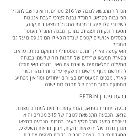
מגדל המתנשא לגובה של 216 מטרים, והוא נחשב למגדל
הכי גבוה בפראג. המגדל נבנה לצרכי הצבת אנטנות
לשידורי טלוויזיה, ובמרומי המגדל תמצאו בית קפה,
מסעדה ונקודת תצפית. כמו כן, מבנה המגדל מעוטר
בפסלים אנושיים קטנים שנדמה כאילו הם מטפסים על גבי
המגדל.
האי קמפה פארק רומנטי ופסטורלי הממוקם במרכז פראג.
בפארק תמצאו שרידים של תחנות רוח שלשמן נבנתה
התעלה המלאכותית שיוצרת את האי. במרכז האי תוכלו
להתרשם מנוף מרשים המשקיף על גדות הנהר וגשר
קארל, מבנים המעוטרים בציורים ייחודים ומוזיאון מפתיע
הממוקם בתוך מבנה של תחנת רוח ישנה.
גבעת פטרין PETRIN
גבעה ייחודית בפראג, הממוקמת דרומית למתחם מצודת
פראג. הגבעה מתנשאת לגובה של 319 מטרים והיא
נשקפת כמעט מכל חלקי העיר. במרומי הגבעה תמצאו
מגוון נרחב של מדשאות ירוקות, מבוך מראות משעשע,
מסעדת תיירים, מצפה כוכבים, נקודת תצפית ייחודית