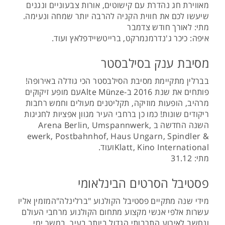
מאווירת חג נהדרת עם קישוטים, אורות צבעוניים ונגנים
שיעשו לכם את חווית הקניה להרבה יותר שמחה ונעימה.
מתי: לאורך חודש צדמבר
איפה: כיכר ג'נדרמנמרקט, ברייטשיידפלאץ ועוד.
מסיבת ענק בסילבסטר
בברלין מתקיימת מסיבת הסילבסטר הכי גודלה באירופה!
פותחים את שנת 2016 ב-Alte Münzeעם מופע זיקוקים
מרהיב, הופעות מוזיקה, תקליטנים מעולים וחמש רחבות
ריקודים שונות! כמו כן ברחבי העיר מגוון אפציות לחגיגות
השנה החדשה ב Arena Berlin, Umspannwerk,
ewerk, Postbahnhof, Haus Ungarn, Spindler &
Klatt, Kino Internationalועוד.
מתי: 31.12
פסטיבל הסרטים הבינלאומי
מידי שנה מתקיים פסטיבל הקולנוע "ברלינלה"המזמין אליו
עשרות אלפי אנשי מקצוע מתחום הקולנוע מרחבי העולם
ונחשב לאירוע התרבותי הגדול ביותר בעיר. במשך ימי