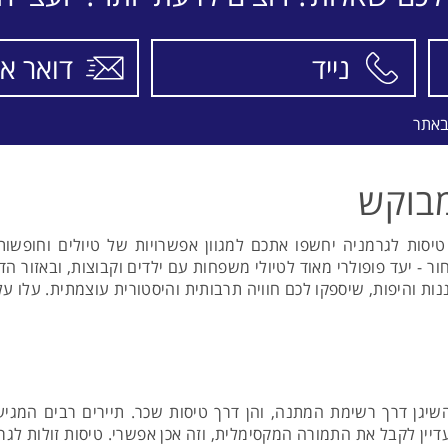
התאריכים,
טיסה סדירה
AEGEAN AIR
באתר
מבוקש
טיסות לגרמניה יחשפו אתכם למגוון אפשרויות של טיולים וחופשות 
ר - יעד פופולרי מאוד לטיולי משפחות עם ילדים וקבוצות, ובאזור ה
נות והיפות, שיספקו לכם חוויה תרבותית והיסטורית עוצמתית. עלו על
השיגן דרך רשימת המתנה, והן דרך טיסות שכר. תיירים רבים המגיע
ין לקבל את התמורה המקסימלית, וזה אכן אפשרי. טיסות זולות לגר