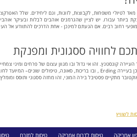
אד לטיולי משפחות, לקבוצות, לזוגות, וגם ליחידים. שלל האטרקצי
 ביותר עבורו. יש לציין שהגרמנים אוהבים לבלות ובעיקר אוהבים 
ופעי רחוב רבים. אם הגעתם למינכן - אחת הדרכים להתוודע אל העי
תכם לחוויה ססגונית ומפנקת
ך העיירה קונסטנץ. זהו אי גדול ובו מגוון עצום של פרחים ומיני צמחי
לאחת המסעדות. ליד מינכן קיים אתר ספא תרמי השוכן בעיירה Erding , ובו בריכות, 
קטובר מתקיים פסטיבל בירה המוני, זהו מחזה ססגוני ותוסס ומומלץ 
ות לשוויץ
ון אמריקה
טיסות לדרום אמריקה
טיסות למזרח
טיסו