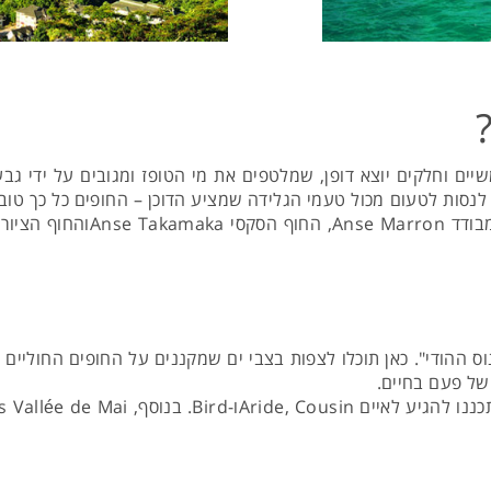
יים וחלקים יוצא דופן, שמלטפים את מי הטופז ומגובים על ידי גבע
לנסות לטעום מכול טעמי הגלידה שמציע הדוכן – החופים כל כך טובים
בעולם כמו: חוף urce d’Argent