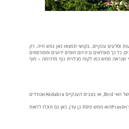
ות וסלעים ענקיים. בקושי תמצאו כאן נפש חיה. רק
, כל כך מופלאים וביניהם חופים ידועים ומפורסמים
Anse So, החוף המבודד Anse Marron, החוף הסקסי Anse Takamakaוהחוף הציורי שנראה ממש כמו לקוח מגלויית נוף מדהימה – חוף
לא סתם נקראים איי סיישל בשם "גלפגוס של האוקיינוס ההודי". כאן תוכלו לצפות בצבי ים שמקננים על החופים החוליים של האי Bird, או בצבים הענקיים Akdabraשנודדים
כדי לראות ציפורים ובעלי חיים בבתי הגידול שלהם, תכננו להגיע לאיים Aride, Cousinו-Bird. בנוסף, Praslin's Vallée de Maiהוא ממש פיסת גן עדן. כאן גם תוכלו לראות