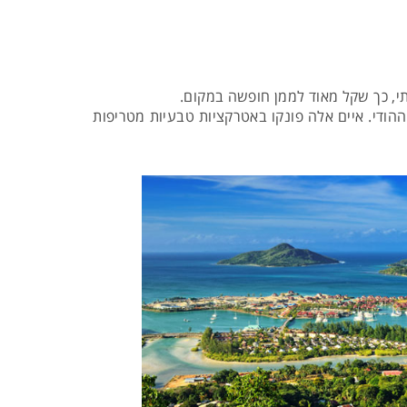
י, כך שקל מאוד לממן חופשה במקום.
 ממש נדיבה ביחס שלה ל-115 האיים שמפוזרים באוקיינוס ההודי. איים אלה פונקו באטרקציות טבעיות מטריפות