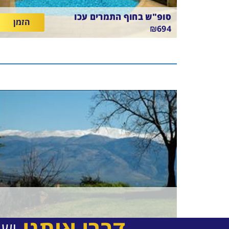
סופ"ש בחוף התמרים עכו
הזמן
₪694
גולדן קראון חיפה
בין
13/8/26
-
16/8/26
לינה וארוחת בוקר
התאריכים,
דברו איתנו
יש 