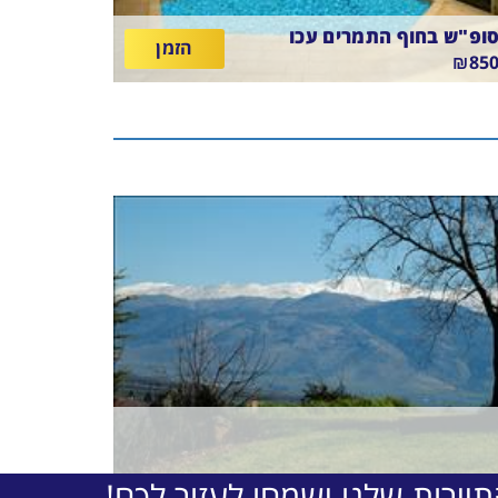
ופ"ש בחוף התמרים עכו
הזמן
₪85
ולדן קראון חיפה
ין
20/8/2
-
21/8/26
לינה וארוחת בוקר
תאריכים,
יירות שלנו ישמחו לעזור לכם!