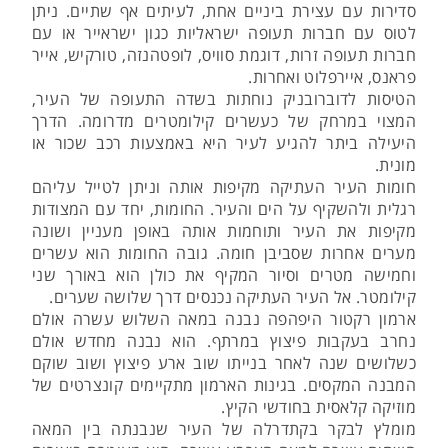
סדירות עם עצירת ביניים אחת, לעיתים אף שתיים. ניתן
לטוס עם חברות תעופה ישראליות כגון ישראייר או עם
חברות תעופה זרות, דוגמת סוויס, לופטהנזה, טורקיש, אייר
פראנס, איירפלוט ואחרות.
הטיסות לדוברובניק נוחתות בשדה התעופה של העיר,
המצוי במרחק של כעשרים קילומטרים מדרומה. הדרך
היעילה ביתר להגיע לעיר היא באמצעות רכב שכור או
מונית.
חומות העיר העתיקה מקיפות אותה וניתן לטייל עליהם
רגלית ולהשקיף על הים והעיר. החומות, יחד עם המצודות
מקיפות את העיר ותוחמות אותה באופן מעניין ושונה
מערים אחרות שסביבן חומה. גובה החומות הוא עשרים
וחמישה מטרים וסיור המקיף את כולן הוא באורך שני
קילומטר. אל העיר העתיקה נכנסים דרך שלושה שערים.
ארמון רקטור היפהפה נבנה במאה השלוש עשרה אולם
נחרב בעקבות פיצוץ במרתף. הוא נבנה מחדש אולם
כשלושים שנה לאחר בנייתו שוב ארע פיצוץ ושוב שוקם
המבנה המקסים. בגינות הארמון מתקיימים קונצרטים של
מוזיקה קלאסית בחודשי הקיץ.
מומלץ לבקר בקתדרלה של העיר שנבנתה בין המאה