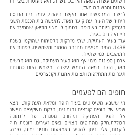
השתים עשרה למאה הארבע עשרה. היא מעוטרת ביצירות
אמנות ומרשימה מאד.
לרשות המחפשים אחר הקשר היהודי, עומד בית הכנסת
היחיד של העיר, עתיק עד מאוד, למעשה בית הכנסת השני
העתיק ביותר באירופה. בסמוך לו מצוי מוזיאון שמתעד את
חיי היהודים בעיר.
עוד בעיר העתיקה, שתי מזרקות מקסימות שהוקמו בשנת
1438. המים מגיעים מהנהר הסמוך ומשמשים, לפחות את
התושבים, כמי שתייה.
ארמון ספונזה מצוי אף הוא בעיר העתיקה. גם הוא מרשים
מאד, הוקם במאה החמש עשרה ומשמש היום כמתחם
תערוכות מתחלפות ותצוגות אמנות וקונצרטים.
חופים הם לפעמים
מי ששבע משיטוטים בעיר היפה ומלאת העתיקות, ימצא
שפע של חופים קורצים ומזמינים, חלקם משקיפים היישר
אל העיר העתיקה ומהווים מסגרת יפה לתמונה
הכוללת.חלק מהחופים מצויים באים זעירים, דוגמת חוף
לוקרום, אליו ניתן להגיע באמצעות מונית ימית, סירה,