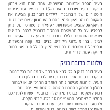
בעיר מספר ארמונות מרשימים, אחד מהם הוא ארמון
הרקטור היפה שנבנה במאה ה-15 ובו מוזיאון עם פריטים
היסטוריים של דוברובניק. לילדים דוברובניק מציעה את
האקווריום והמוזיאון הימי, בהם תראו מגוון עצום של דגים,
חוףBanjeהמציע אפשרויות לפעילויות ספורט ימי. ניתן
להפליג עם כל המשפחה מנמל דוברובניק לכפרי הדייגים
שבאיים הסמוכים. בלילה דוברובניק מציעה מגוון אפשרויות
לבילוי, בהן מועדוני ריקודים, ברים, בתי קפה ומסעדות,
ופסטיבלים מסורתיים בחודשי הקיץ הכוללים מופעי רחוב,
מוזיקה עממית וריקודים.
מלונות בדוברובניק
בעיר דוברובניק תוכלו למצוא מבחר של מלונות בכל דרגות
היוקרה ובטווח מחירים נרחב. ניתן לבחור במלון במרכז
העיר, וליהנות מגישה נוחה לאתרים המרכזיים, או לבחור
במלון המרוחק מהמרכז ההומה וליהנות מאווירה יותר
רגועה ושקטה. בבתי המלון של דוברובניק ישמחו לתת לכם
המלצות לאתרים המעניינים סביבכם, לבתי הקפה,
ולמסעדות השוות ביותר בעיר עם המטבח המקומי
האותנטי הכולל בשר, גבינות, דגים ופירות ים.