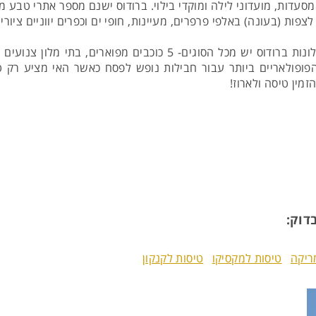
עדות, מועדוני לילה ומוקדי בילוי. ברודוס ישנם מספר אתרי טבע מ
צפות (בעונה) באלפי פרפרים, מעיינות, חופי ים וכפרים יווניים ציוריי
ון צנועים וחדרי אירוח. באתר שלנו תוכלו למצוא מבחר רב של
ם הפופולאריים ביותר עבור חבילות נופש לפסח כאשר האי מציע רק
מין טיסה ולארוז!
דוק:
ריקה
טיסות למקסיקו
טיסות לקנקון