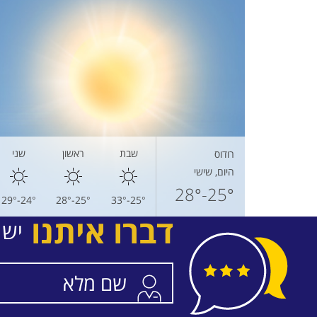
שבת
ראשון
שני
רודוס
היום, שישי
25°-28°
24°-29°
25°-28°
25°-33°
דברו איתנו
יש 