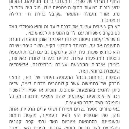
החוף המזרחי של ספרד, והמערבי ביותר מביניהם. המקום
ידוע בזכות רצועות החוף היפהפיות שלו, מול מים צלולים,
מזג אוויר מעולה והתואר שקיבל כזירת חיי הלילה
והמסיבות.
לא רק צעירים עושים את דרכם ליעד זה והוא פופולרי מאד
גם בקרב משפחות עם ילדים המגיעות לנפוש באי.
מישראל קימות טיסות ישירות לאיביזה אותן מפעילה חברת
התעופה אל על, במיוחד בחודשי הקיץ. משך טיסה ישירה
הוא כחמש שעות. ניתן להגיע למקום גם עם חברות תעופה
נוספות המבצעות עצירת ביניים בערים שונות באירופה,
ביניהן איבריה המבצעת עצירה בברצלונה, אלאיטליה
שעוצרת ברומא, ועוד.
הטיסות נוחתות בנמל התעופה היחיד של האי, המצוי
מרחק של כחמישה עשר קילומטרים מדרום לעיר, אליה
ניתן להגיע באמצעות אוטובוס, מונית או אפילו להשכיר
רכב או אופנועים וקטנועים שהם אמצעי תחבורה מקובל
ופופולרי מאד בקרב הצעירים.
באי פזורים מספר כפרים ועיירות ושתי ערים מרכזיות, אחת
מהן, סאן אנטוניו היא העיר העתיקה, מוקפת חומות
ומאופיינת בסמטאות ציוריות מאד ובתי קפה קטנים
וסולידיים לצד חנויות בוטיק קטנות. בפנים האי, באזור