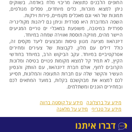
החופים הלבנים כתוצאה מריבוי מלח באדמה. בשווקים
ניתן למצוא מזכרות, כלים מיוחדים, פסלים מגולפים,
תמונות של האי וגם מאכלים מקומיים, פירות וירקות.
השפה המדוברת היא ספרדית וניתן גם ליהנות מקולינריה
ספרדית במיטבה, משופעת במאכלי ים טריים המגיעים
היישר מהים, מוזיקה תוססת ואווירה שמחה במיוחד.
דיזנהאוז מציעה מגוון טיסות ומבצעים ליעד מקסים זה,
כולל דילים עם מלון, לקבוצות של צעירים ומחירים
אטרקטיביים במיוחד. עקב הביקוש הרב, במיוחד בחודשי
הקיץ, לא תמיד קל למצוא מקומות פנויים בטיסה ומלונות
הקרובים לחוף, אולם חברת דיזנהאוז, עם הוותק והנסיון
העשיר והקשר שלה עם חברות התעופה והמלונות, תסייע
לכם למצוא את מבוקשכם בקלות, במועד המתאים לכם
ובמחירים הוגנים ומשתלמים.
מידע על ברצלונה
מידע על קוסטה ברווה
מידע על טנריף
מידע על מלאגה
דברו איתנו