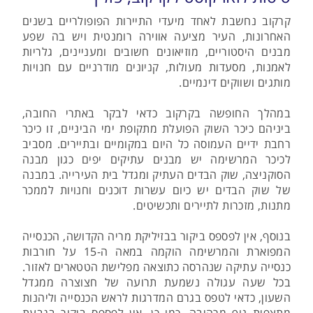
קרקוב נחשבת לאחד מיעדי התיירות הפופולריים בשנים
האחרונות, העיר מציעה אווירה רומנטית ויש בה שפע
מבנים היסטוריים, מוזיאונים חשובים ומעניינים, גלריות
לאמנות, מסעדות מעולות, קניונים מודרניים עם חנויות
מותגים ושווקים דינמיים.
במהלך החופשה בקרקוב כדאי לבקר באתרי החובה,
ביניהם כיכר השוק הפועלת מתקופת ימי הביניים, זו כיכר
רחבת ידיים העמוסה כל היום במקומיים ובתיירים. מסביב
לכיכר המרשימה יש מבנים עתיקים יפים כגון מבנה
הסוקניצה, שוק הבדים העתיק ומגדל בית העירייה. במבנה
של שוק הבדים יש כיום עשרות דוכנים וחנויות לממכר
מתנות, מזכרות לתיירים ותכשיטים.
בנוסף, אין לפספס ביקור בבזיליקת מריה הקדושה, הכנסייה
המפוארת והמרשימה הוקמה במאה ה-15 על חורבות
כנסייה עתיקה שנהרסה כתוצאה מפלישת הטטארים לאזור.
בכל שעה עגולה נשמעת תרועה של חצוצרה ממגדל
השעון, כדאי לטפס בגרם המדרגות לראש הכנסייה וליהנות
מתצפית נוף מרהיבה. כמו כן, אין לפספס ביקור בגבעת