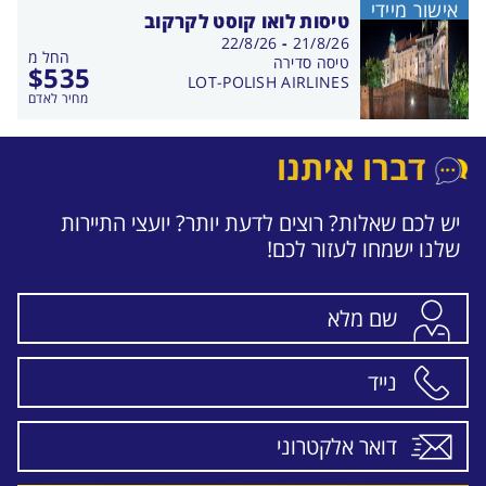
אישור מיידי
טיסות לואו קוסט לקרקוב
בין
22/8/26
-
21/8/26
החל מ
התאריכים,
טיסה סדירה
$
535
LOT-POLISH AIRLINES
מחיר לאדם
דברו איתנו
יש לכם שאלות? רוצים לדעת יותר? יועצי התיירות
שלנו ישמחו לעזור לכם!