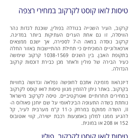
טיסות לואו קוסט לקרקוב במחירי רצפה
קרקוב, העיר השנייה בגודלה בפולין, שוכנת לגדות נהר
הוויסלה, זו גם אחת הערים העתיקות ביותר במדינה.
קרקוב נוסדה במאה ה-7 לספירה, אך ישנם ממצאים
ארכאולוגיים המוכיחים כי תחילת ההתיישבות באזור החלה
בתקופת האבן. בין השנים 1038-1569 קרקוב שימשה
כעיר הבירה של פולין ולאחר מכן כבירת דוכסות קרקוב
הגדולה.
דיזנהאוז מזמינה אתכם לחופשה נפלאה וגדושה בחוויות
בקרקוב. באתר ניתן להזמין מגוון טיסות לואו קוסט לקרקוב
במחירים תחרותיים ואטרקטיביים. טיסה לקרקוב מישראל
נוחתת בשדה התעופה הבינלאומי על שם יוחנן פאולוס ה-
II, השדה ממוקם במרחק כ-11 ק"מ מערבית לעיר, קל
להגיע ממנו למלון באמצעות רכבת ישירה, קווי אוטובוס
152 או 208 או במונית.
טיסות לואו קוסט לקרקוב, פולין