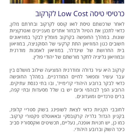
כרטיסי טיסה Low Cost לקרקוב
לאחר שרכשתם טיסת לואו קוסט לקרקוב ובחרתם מלון,
כדאי לתכנן את הטיול ולבחור אתרים מעניינים ואטרקציות
שונות. במהלך החופשה בקרקוב מומלץ לבקר במוזיאונים
חשובים כגון המוזיאון התת קרקעי של הסוקניצה, במוזיאון
בית החרושת של שינדלר, במוזיאון לאמנות מודרנית
ובמוזיאון גליציה לחקר מורשתם של יהודי פולין.
קרקוב היא עיר גדולה ומודרנית המציעה שילוב מושלם בין
עבר עשיר ומפואר לחיים המודרניים. במהלך החופשה
כדאי לבקר ברובע היהודי קז'ימייז', ובו בתי כנסת עתיקים.
הרובע הפך לבוהמי וכיום יש בו שלל מסעדות ובתי קפה,
ברים טרנדיים ומועדונים.
לחובבי הקניות כדאי לצאת לשופינג בשוק סטריי קלופז,
בקניון הגדול גלריה קרקובסקי ובאאוטלט פקטורי קרקוב.
כמו כן, יש חנויות אופנה, נעליים, תכשיטים ואקססוריז סביב
כיכר השוק וברובע היהודי.