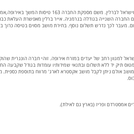
Air Berlin - חברת תעופה זו מקיימת טיסות ישירות מישר
ק. החברה הוקמה בשנת 1975 והיא היום החברה השנייה בגודלה בגרמניה. אייר ברלין מאפש
. מעבר לכך נדרש תשלום נוסף. בחירת מושב מסוים בטיסה כרוך בת
 למטוס תיק יד ללא תשלום ובתנאי שמידותיו עומדות בגודל שקבעה ה
ושב אולם ניתן לקבל מושב אקסטרא לארג' מרווח בתוספת כספית. מז
ס.