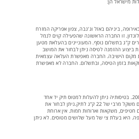
 באירופה, ביניהם באזל וג'נבה, צפון אפריקה המזרח
ובסיסה הראשי מצוי בנמל התעופה לוטון, לונדון. זו החברה הראשונה שהפעילה קוים לנמל
שרים ק"ג בתשלום נוסף. המעוניינים בהעלאת מטען
ן לעשות זאת און ליין וליהנות מתעריף מוזל יותר, אולם בכל מקרה המשקל המרבי הוא 32 ק"ג. בעת ביצוע ההזמנה לטיסה ניתן לבחור את המושב
 את מקום הישיבה. החברה מאפשרת העלאה עצמאית
רוחות קלות, חטיפים ומשקאות בזמן הטיסה, ובתשלום. החברה לא מאפשרת
Jet 2 - חברת תעופה זו מקיימת טיסות ישירות מישראל למנצ'סטר אשר באנגליה. זוהי חברה בריטית והיא הוקמה בשנת 2002. בטיסותיה ניתן להעלות למטוס תיק יד אחד
במשקל שלא יעלה על עשרה ק"ג ועם מידות מוגדרות היטב בתקנון שלה. כל כבודה נוספת במטען כרוכה בתשלום נוסף ועם משקל מרבי של 22 ק"ג לתיק.ניתן לבחור את
 חטיפים, משקאות וארוחות חמות. אין ארוחת
לארבעים וחמישה יעדים באירופה. היא בעלת צי של מעל שלושים מטוסים. לא ניתן