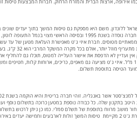
רות מישראל ללונדון. משם היא מספקת גם טיסות המשך בתוך יעדים שונים
התיכון. סך כל טיסות איי ג'ט הן למאה וששה יעדים. החברה נוסדה בשנת 1995 
ותר ממאתיים מטוסים. חברת איזי ג'ט מאפשרת העלאת מטען של עד ע
נוסף יחויבו בתשלום. נית
אין ועדיין לא הדפסת את אישור העלייה למטוס, תוכלו גם להחליף
של מזון לטיסה ושל משקאות בנפח שלא יעלה על 100 מ"ל. איזי ג'ט מציעה גם מאפים, כריכים, א
במועד הטיסה בתוספת תשלום.
ור מושב מרווח בתוספת של תשלם סמלי. כמו כן ניתן לרכוש בתשלום
מיוחדות, צמחוניות, נטולות גלוטן, כשרות וכדומה. חברת ג'ט 2 מקיימת טיסות המשך זולות 