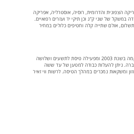
אל לברלין. משם מספקת החברה 163 טיסות המשך באירופה,אמריקה הצפונית והדרומית, רוסיה, אוסטרליה, אפריקה
רת העלאת כבודה במשקל של שני ק"ג וכן תיקי יד ועזרים רפואיים.
שלום, אולם שתייה קלה וחטיפים כלולים במחיר
Wizz Air - חברת תעופה זו מקיימת טיסות ישירות מישראל למגוון רחב של יעדים במזרח אירופה. זוהי חברה הונגרית שהוקמה בשנת 2003 ומפעילה טיסת לתשעים ושלושה
חברה. ניתן להעלות כבודה למטען של עד ששה
ון ומשקאות נמכרים במהלך הטיסה. לרשות ווי זאיר