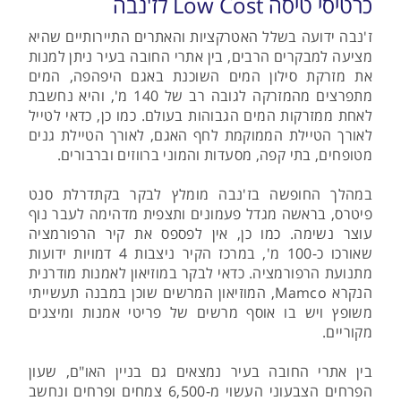
כרטיסי טיסה Low Cost לז'נבה
ז'נבה ידועה בשלל האטרקציות והאתרים התיירותיים שהיא
מציעה למבקרים הרבים, בין אתרי החובה בעיר ניתן למנות
את מזרקת סילון המים השוכנת באגם היפהפה, המים
מתפרצים מהמזרקה לגובה רב של 140 מ', והיא נחשבת
לאחת ממזרקות המים הגבוהות בעולם. כמו כן, כדאי לטייל
לאורך הטיילת הממוקמת לחף האגם, לאורך הטיילת גנים
מטופחים, בתי קפה, מסעדות והמוני ברווזים וברבורים.
במהלך החופשה בז'נבה מומלץ לבקר בקתדרלת סנט
פיטרס, בראשה מגדל פעמונים ותצפית מדהימה לעבר נוף
עוצר נשימה. כמו כן, אין לפספס את קיר הרפורמציה
שאורכו כ-100 מ', במרכז הקיר ניצבות 4 דמויות ידועות
מתנועת הרפורמציה. כדאי לבקר במוזיאון לאמנות מודרנית
הנקרא Mamco, המוזיאון המרשים שוכן במבנה תעשייתי
משופץ ויש בו אוסף מרשים של פריטי אמנות ומיצגים
מקוריים.
בין אתרי החובה בעיר נמצאים גם בניין האו"ם, שעון
הפרחים הצבעוני העשוי מ-6,500 צמחים ופרחים ונחשב