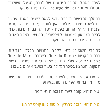
לאחד מסמלי ההיכר הידועים של ז'נבה, מפעל השוקולד
סטטלר ואזור Bourge de Four בלב העיר העתיקה.
במהלך החופשה בז'נבה כדאי לצאת לשייט באגם, אפשר
גם לשכור סירות פדלים, ואין לוותר על הגנים הבוטניים
שנפתחו לקהל הרחב בשנת 1817. לחובבי התרבות כדאי
לבקר במוזיאון לאמנות ולהיסטוריה, במוזיאון הצלב האדום,
בבית האופרה ובמרכז המוסיקה.
לחובבי השופינג כדאי לקנות בחנויות הכלבו הגדולות,
ברחוב הקניות Rue du Rhone, בשדרת Rue do Mont
Blanc לאורכה שלל חנויות של מזכרות לתיירים, ובשוק
המקומי הנמצא בכיכר הגדולה בעיר ופועל 4 ימים בשבוע.
הזמינו עכשיו טיסות לואו קוסט לז'נבה ותיהנו מחופשה
מדהימה באחת הערים היפות באירופ
טיסות לואו קוסט ליעדים נוספים באירופה:
טיסות לואו קוסט לברלין
טיסות לואו קוסט לרומא