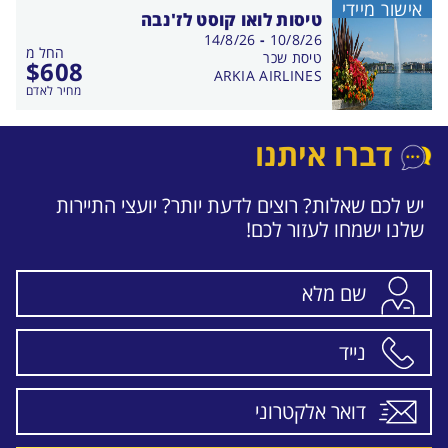
אישור מיידי
טיסות לואו קוסט לז'נבה
בין
14/8/26
-
10/8/26
החל מ
התאריכים,
טיסת שכר
$
608
ARKIA AIRLINES
מחיר לאדם
דברו איתנו
יש לכם שאלות? רוצים לדעת יותר? יועצי התיירות
שלנו ישמחו לעזור לכם!