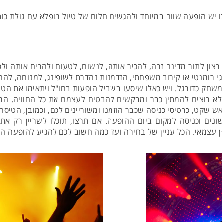
 יש הופעה שווה במיוחד ולהגשים חלום של טיול מופלא עם גולת כ
 רצון לתור מדינה זרה, להכיר אותה, לנשום, לטעום ולהריח אותה ו
גי רומנטי או קירוב משפחתי, הזדמנות נהדרת לשופינג, למנוחה, לה
ל משחק כדורגל. ויש כאלו שיסעו בשביל הופעות בחו"ל ויתאימו את ה
לא רוצים להמתין כבר ומבקשים להבטיח לעצמם את כל החוויה. המ
אש שקט, כרטיסי כניסה שכבר הוזמנו ומשוריינים לכם, וכמובן, הטיס
שונים וכניסה למקום ביום ההופעה. אם תרצו, תוכלו לשריין רק את
 עצמאי. הכל עניין של בחירה ועד כמה חשוב לכם להגיע להופעה ה